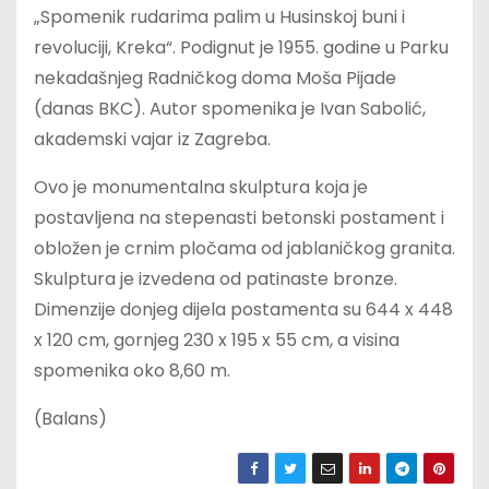
„Spomenik rudarima palim u Husinskoj buni i
revoluciji, Kreka“. Podignut je 1955. godine u Parku
nekadašnjeg Radničkog doma Moša Pijade
(danas BKC). Autor spomenika je Ivan Sabolić,
akademski vajar iz Zagreba.
Ovo je monumentalna skulptura koja je
postavljena na stepenasti betonski postament i
obložen je crnim pločama od jablaničkog granita.
Skulptura je izvedena od patinaste bronze.
Dimenzije donjeg dijela postamenta su 644 x 448
x 120 cm, gornjeg 230 x 195 x 55 cm, a visina
spomenika oko 8,60 m.
(Balans)