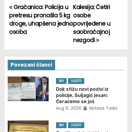
Gračanica: Policija u
Kalesija: Četiri
P
pretresu pronašla 5 kg
osobe
o
droge, uhapšena jedna
povrijeđene u
osoba
saobraćajnoj
s
nezgodi
t
n
Povezani članci
a
v
BIH
VIJESTI
Dok stižu novi pozivi iz
i
policije, Suljagić jesan:
Ćeraćemo se još
g
Aug 6, 2026
Natasa Tadic
a
BIH
VIJESTI