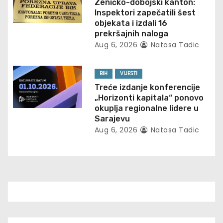
t
Zeničko-dobojski kanton:
Inspektori zapečatili šest
i
objekata i izdali 16
prekršajnih naloga
o
Aug 6, 2026
Natasa Tadic
n
BIH
VIJESTI
Treće izdanje konferencije
„Horizonti kapitala“ ponovo
okuplja regionalne lidere u
Sarajevu
Aug 6, 2026
Natasa Tadic