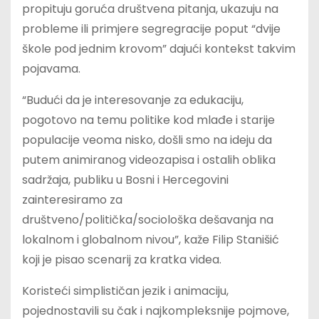
propituju goruća društvena pitanja, ukazuju na
probleme ili primjere segregracije poput “dvije
škole pod jednim krovom” dajući kontekst takvim
pojavama.
“Budući da je interesovanje za edukaciju,
pogotovo na temu politike kod mlađe i starije
populacije veoma nisko, došli smo na ideju da
putem animiranog videozapisa i ostalih oblika
sadržaja, publiku u Bosni i Hercegovini
zainteresiramo za
društveno/politička/sociološka dešavanja na
lokalnom i globalnom nivou”, kaže Filip Stanišić
koji je pisao scenarij za kratka videa.
Koristeći simplističan jezik i animaciju,
pojednostavili su čak i najkompleksnije pojmove,