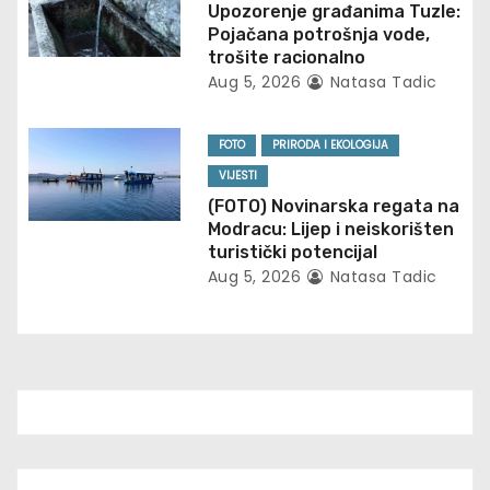
t
Upozorenje građanima Tuzle:
Pojačana potrošnja vode,
i
trošite racionalno
Aug 5, 2026
Natasa Tadic
o
n
FOTO
PRIRODA I EKOLOGIJA
VIJESTI
(FOTO) Novinarska regata na
Modracu: Lijep i neiskorišten
turistički potencijal
Aug 5, 2026
Natasa Tadic