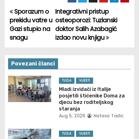
Sporazum o
Integrativni pristup
P
prekidu vatre u
osteoporozi: Tuzlanski
o
Gazi stupio na
doktor Salih Azabagić
snagu
izdao novu knjigu
s
t
n
Povezani članci
a
TUZLA
VIJESTI
v
Mladi izviđači iz Italije
posjetili štićenike Doma za
i
djecu bez roditeljskog
staranja
g
Aug 5, 2026
Natasa Tadic
a
TUZLA
VIJESTI