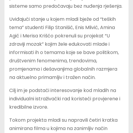
sisteme samo predočavaju bez nuđenja rješenja.
Uviđajući stanje u kojem mladi bježe od “teških
tema” studenti Filip Stanišić, Enis Mlivić, Amina
Agić i Merisa Krišćo pokrenuli su projekat “U
zdraviji mozak” kojim žele edukovati mlade i
informisati ih o temama koje se bave politikom,
društvenim fenomenima, trendovima,
promjenama i dešavanjima globalnih razmjera
na aktuelno primamljiv i tražen način.
Cilj im je podstaći interesovanje kod mladih na
individualni istraživački rad koristeći provjerene i
kredibilne izvore.
Tokom projekta mladi su napravili četiri kratka
animirana filma u kojima na zanimljiv način