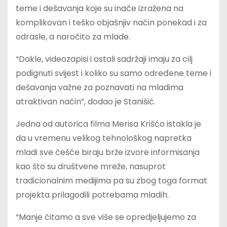
teme i dešavanja koje su inače izražena na
komplikovan i teško objašnjiv način ponekad i za
odrasle, a naročito za mlade.
“Dakle, videozapisi i ostali sadržaji imaju za cilj
podignuti svijest i koliko su samo određene teme i
dešavanja važne za poznavati na mladima
atraktivan način”, dodao je Stanišić.
Jedna od autorica filma Merisa Krišćo istakla je
da u vremenu velikog tehnološkog napretka
mladi sve češće biraju brže izvore informisanja
kao što su društvene mreže, nasuprot
tradicionalnim medijima pa su zbog toga format
projekta prilagodili potrebama mladih.
“Manje čitamo a sve više se opredjeljujemo za