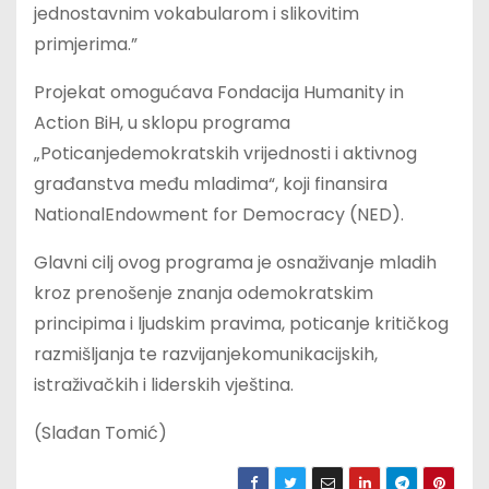
jednostavnim vokabularom i slikovitim
primjerima.”
Projekat omogućava Fondacija Humanity in
Action BiH, u sklopu programa
„Poticanjedemokratskih vrijednosti i aktivnog
građanstva među mladima“, koji finansira
NationalEndowment for Democracy (NED).
Glavni cilj ovog programa je osnaživanje mladih
kroz prenošenje znanja odemokratskim
principima i ljudskim pravima, poticanje kritičkog
razmišljanja te razvijanjekomunikacijskih,
istraživačkih i liderskih vještina.
(Slađan Tomić)