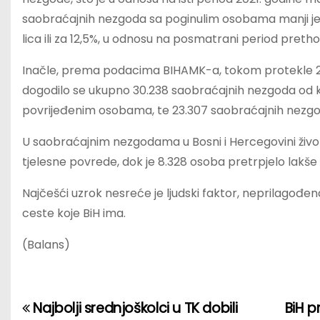
saobraćajnih nezgoda sa poginulim osobama manji je za
lica ili za 12,5%, u odnosu na posmatrani period preth
Inačle, prema podacima BIHAMK-a, tokom protekle 
dogodilo se ukupno 30.238 saobraćajnih nezgoda od ko
povrijeđenim osobama, te 23.307 saobraćajnih nez
U saobraćajnim nezgodama u Bosni i Hercegovini život 
tjelesne povrede, dok je 8.328 osoba pretrpjelo lakše
Najčešći uzrok nesreće je ljudski faktor, neprilagođena
ceste koje BiH ima.
(Balans)
Najbolji srednjoškolci u TK dobili
BiH p
P