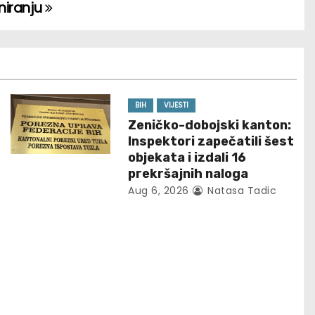
niranju
BIH
VIJESTI
Zeničko-dobojski kanton:
Inspektori zapečatili šest
objekata i izdali 16
prekršajnih naloga
Aug 6, 2026
Natasa Tadic