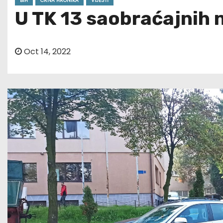
BIH
CRNA HRONIKA
VIJESTI
U TK 13 saobraćajnih 
Oct 14, 2022