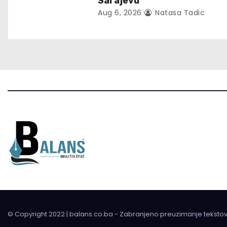
i
Sarajevu
Aug 6, 2026
Natasa Tadic
o
n
© Copyright 2022 | balans.co.ba - Zabranjeno preuzimanje teksto