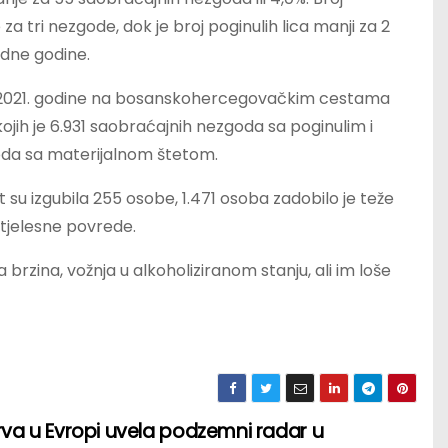
 tri nezgode, dok je broj poginulih lica manji za 2
odne godine.
2021. godine na bosanskohercegovačkim cestama
jih je 6.931 saobraćajnih nezgoda sa poginulim i
goda sa materijalnom štetom.
su izgubila 255 osobe, 1.471 osoba zadobilo je teže
 tjelesne povrede.
 brzina, vožnja u alkoholiziranom stanju, ali im loše
rva u Evropi uvela podzemni radar u