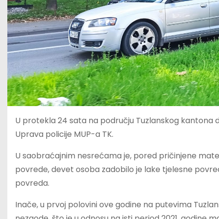
U protekla 24 sata na području Tuzlanskog kantona do
Uprava policije MUP-a TK.
U saobraćajnim nesrećama je, pored pričinjene materi
povrede, devet osoba zadobilo je lake tjelesne povrede,
povreda.
Inače, u prvoj polovini ove godine na putevima Tuzla
nezgode, što je u odnosu na isti period 2021. godine m