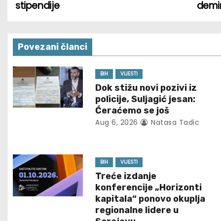
stipendije
demi
o
s
Povezani članci
t
n
BIH
VIJESTI
Dok stižu novi pozivi iz
a
policije, Suljagić jesan:
Ćeraćemo se još
v
Aug 6, 2026
Natasa Tadic
i
g
BIH
VIJESTI
Treće izdanje
a
konferencije „Horizonti
t
kapitala“ ponovo okuplja
regionalne lidere u