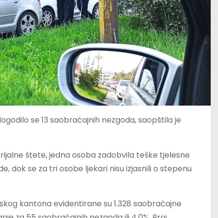
godilo se 13 saobraćajnih nezgoda, saopštila je
jalne štete, jedna osoba zadobvila teške tjelesne
 dok se za tri osobe ljekari nisu izjasnili o stepenu
nskog kantona evidentirane su 1.328 saobraćajne
anje za 55 saobraćajnih nezgoda ili 4,0%. Broj