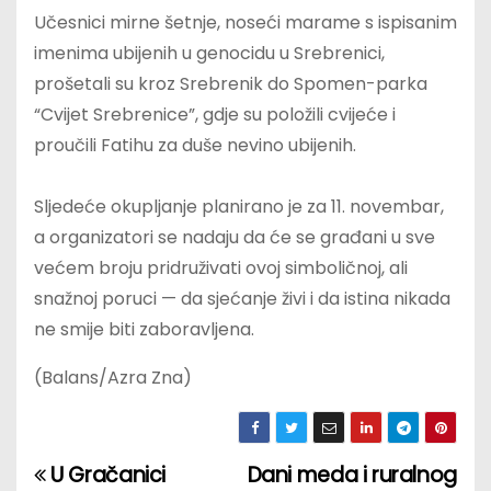
Učesnici mirne šetnje, noseći marame s ispisanim
imenima ubijenih u genocidu u Srebrenici,
prošetali su kroz Srebrenik do Spomen-parka
“Cvijet Srebrenice”, gdje su položili cvijeće i
proučili Fatihu za duše nevino ubijenih.
Sljedeće okupljanje planirano je za 11. novembar,
a organizatori se nadaju da će se građani u sve
većem broju pridruživati ovoj simboličnoj, ali
snažnoj poruci — da sjećanje živi i da istina nikada
ne smije biti zaboravljena.
(Balans/Azra Zna)
U Gračanici
Dani meda i ruralnog
P