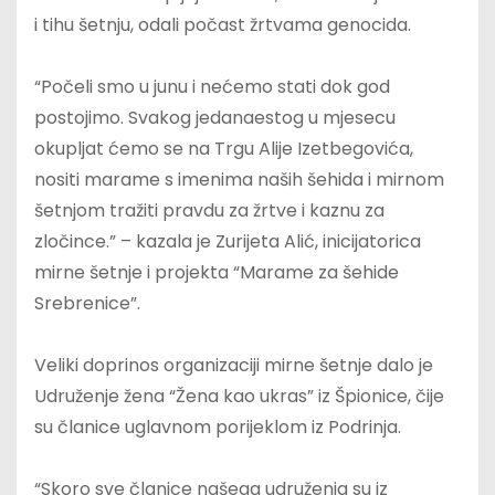
i tihu šetnju, odali počast žrtvama genocida.
“Počeli smo u junu i nećemo stati dok god
postojimo. Svakog jedanaestog u mjesecu
okupljat ćemo se na Trgu Alije Izetbegovića,
nositi marame s imenima naših šehida i mirnom
šetnjom tražiti pravdu za žrtve i kaznu za
zločince.” – kazala je Zurijeta Alić, inicijatorica
mirne šetnje i projekta “Marame za šehide
Srebrenice”.
Veliki doprinos organizaciji mirne šetnje dalo je
Udruženje žena “Žena kao ukras” iz Špionice, čije
su članice uglavnom porijeklom iz Podrinja.
“Skoro sve članice našega udruženja su iz