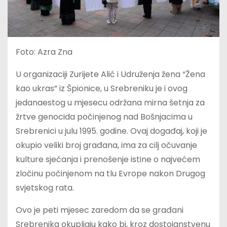
Foto: Azra Zna
U organizaciji Zurijete Alić i Udruženja žena “Žena
kao ukras” iz Špionice, u Srebreniku je i ovog
jedanaestog u mjesecu održana mirna šetnja za
žrtve genocida počinjenog nad Bošnjacima u
Srebrenici u julu 1995. godine. Ovaj događaj, koji je
okupio veliki broj građana, ima za cilj očuvanje
kulture sjećanja i prenošenje istine o najvećem
zločinu počinjenom na tlu Evrope nakon Drugog
svjetskog rata.
Ovo je peti mjesec zaredom da se građani
Srebrenika okupljaju kako bi, kroz dostojanstvenu