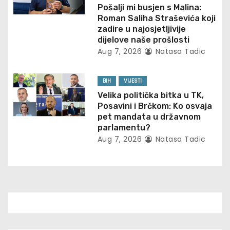
i
Pošalji mi busjen s Malina:
Roman Saliha Straševića koji
o
zadire u najosjetljivije
dijelove naše prošlosti
n
Aug 7, 2026
Natasa Tadic
BIH
VIJESTI
Velika politička bitka u TK,
Posavini i Brčkom: Ko osvaja
pet mandata u državnom
parlamentu?
Aug 7, 2026
Natasa Tadic