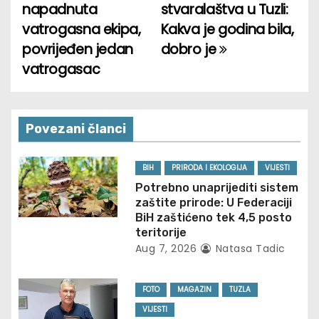
napadnuta
stvaralaštva u Tuzli:
o
vatrogasna ekipa,
Kakva je godina bila,
povrijeđen jedan
dobro je
s
vatrogasac
t
n
Povezani članci
a
v
BIH
PRIRODA I EKOLOGIJA
VIJESTI
Potrebno unaprijediti sistem
i
zaštite prirode: U Federaciji
BiH zaštićeno tek 4,5 posto
g
teritorije
Aug 7, 2026
Natasa Tadic
a
t
FOTO
MAGAZIN
TUZLA
VIJESTI