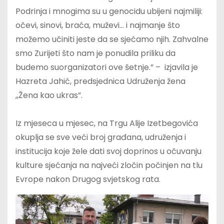
Podrinja i mnogima su u genocidu ubijeni najmiliji:
očevi, sinovi, braća, muževi… i najmanje što
možemo učiniti jeste da se sjećamo njih. Zahvalne
smo Zurijeti što nam je ponudila priliku da
budemo suorganizatori ove šetnje.” – izjavila je
Hazreta Jahić, predsjednica Udruženja žena
,,Žena kao ukras”.
Iz mjeseca u mjesec, na Trgu Alije Izetbegovića
okuplja se sve veći broj građana, udruženja i
institucija koje žele dati svoj doprinos u očuvanju
kulture sjećanja na najveći zločin počinjen na tlu
Evrope nakon Drugog svjetskog rata.