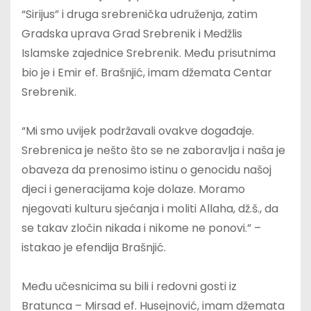
“Sirijus” i druga srebrenička udruženja, zatim
Gradska uprava Grad Srebrenik i Medžlis
Islamske zajednice Srebrenik. Među prisutnima
bio je i Emir ef. Brašnjić, imam džemata Centar
Srebrenik.
“Mi smo uvijek podržavali ovakve događaje.
Srebrenica je nešto što se ne zaboravlja i naša je
obaveza da prenosimo istinu o genocidu našoj
djeci i generacijama koje dolaze. Moramo
njegovati kulturu sjećanja i moliti Allaha, dž.š., da
se takav zločin nikada i nikome ne ponovi.” –
istakao je efendija Brašnjić.
Među učesnicima su bili i redovni gosti iz
Bratunca – Mirsad ef. Husejnović, imam džemata