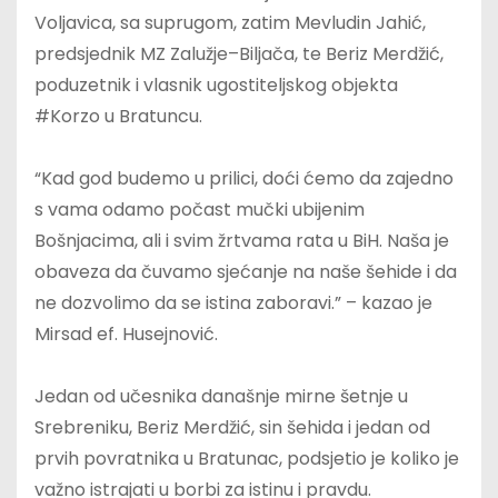
Voljavica, sa suprugom, zatim Mevludin Jahić,
predsjednik MZ Zalužje–Biljača, te Beriz Merdžić,
poduzetnik i vlasnik ugostiteljskog objekta
#Korzo u Bratuncu.
“Kad god budemo u prilici, doći ćemo da zajedno
s vama odamo počast mučki ubijenim
Bošnjacima, ali i svim žrtvama rata u BiH. Naša je
obaveza da čuvamo sjećanje na naše šehide i da
ne dozvolimo da se istina zaboravi.” – kazao je
Mirsad ef. Husejnović.
Jedan od učesnika današnje mirne šetnje u
Srebreniku, Beriz Merdžić, sin šehida i jedan od
prvih povratnika u Bratunac, podsjetio je koliko je
važno istrajati u borbi za istinu i pravdu.