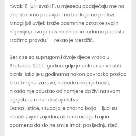
“Svaki 11. juli i svaki 11. u mjesecu podsjećaju me na
ono što smo preživjeli i na bol koja ne prolazi.
Mnogi još uvijek traže posmrtne ostatke svojih
najmilijih, i ovo je naš način da im odamo počast i
tražimo pravdu.” – rekao je Merdžić.
Beriz se sa suprugom i dvoje djece vratio u
Bratunac 2000. godine, gdje je pokrenuo vlastiti
biznis. Iako je u godinama nakon povratka prošao
kroz brojne izazove, napade i neprijatnosti,
nikada nije odustao od namjere da živi na svom
ognjištu, u miru i dostojanstvu.
Danas, ističe, situacija je znatno bolja – ljudi su
naučili živjeti zajedno, ali rana ostaje trajna
opomena da zlo ne smije imati posljednju riječ.