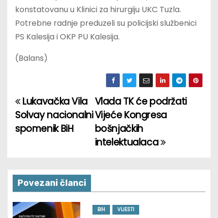
konstatovanu u Klinici za hirurgiju UKC Tuzla.
Potrebne radnje preduzeli su policijski službenici
PS Kalesija i OKP PU Kalesija.
(Balans)
Lukavačka Vila
Vlada TK će podržati
P
Solvay nacionalni
Vijeće Kongresa
o
spomenik BiH
bošnjačkih
intelektualaca
s
t
n
Povezani članci
a
BIH
VIJESTI