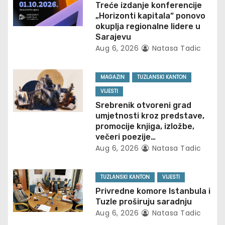
v
Treće izdanje konferencije
„Horizonti kapitala“ ponovo
i
okuplja regionalne lidere u
Sarajevu
g
Aug 6, 2026
Natasa Tadic
a
MAGAZIN
TUZLANSKI KANTON
t
VIJESTI
Srebrenik otvoreni grad
i
umjetnosti kroz predstave,
promocije knjiga, izložbe,
o
večeri poezije…
Aug 6, 2026
Natasa Tadic
n
TUZLANSKI KANTON
VIJESTI
Privredne komore Istanbula i
Tuzle proširuju saradnju
Aug 6, 2026
Natasa Tadic