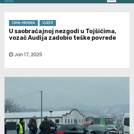
CRNA HRONIKA
VIJESTI
U saobraćajnoj nezgodi u Tojšićima,
vozač Audija zadobio teške povrede
Jan 17, 2025