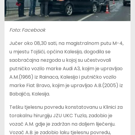
Foto: Facebook
Jučer oko 08,30 sati, na magistralnom putu M-4,
u mjestu Tojšići, općina Kalesija, dogodila se
saobraćajna nezgoda u kojoj su učestvovali
putničko vozilo marke Audi A3, kojim je upravljao
A.M.(1966) iz Rainaca, Kalesija i putničko vozilo
marke Fiat Bravo, kojim je upravljao A.B.(2005) iz
Babajića, Kalesija.
Tešku tjelesnu povredu konstatovanu u Klinici za
torakalnu hirurgiju JZU UKC Tuzla, zadobio je
vozač A.M. gdje je zadržan na daljem liječenju.
Vozač A.B. je zadobio laku tjelesnu povredu,