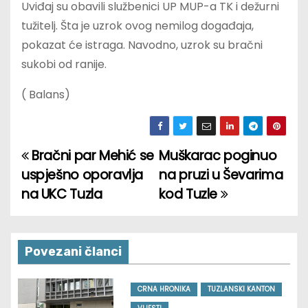
Uviđaj su obavili službenici UP MUP-a TK i dežurni
tužitelj. Šta je uzrok ovog nemilog događaja,
pokazat će istraga. Navodno, uzrok su bračni
sukobi od ranije.
( Balans)
Bračni par Mehić se
Muškarac poginuo
P
uspješno oporavlja
na pruzi u Ševarima
o
na UKC Tuzla
kod Tuzle
s
t
Povezani članci
n
CRNA HRONIKA
TUZLANSKI KANTON
a