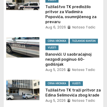
VIJESTI
v
Tužilaštvo TK predložilo
pritvor za Vladimira
i
Popovića, osumnjičenog za
prevaru
g
Aug 6, 2026
Natasa Tadic
a
CRNA HRONIKA
TUZLANSKI KANTON
t
VIJESTI
Banovići: U saobraćajnoj
i
nezgodi poginuo 60-
godišnjak
o
Aug 5, 2026
Natasa Tadic
n
CRNA HRONIKA
VIJESTI
Tužilaštvo TK traži pritvor za
Edina Selimovića zbog krađe
Aug 5, 2026
Natasa Tadic