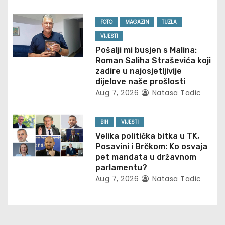
a
t
FOTO
MAGAZIN
TUZLA
VIJESTI
i
Pošalji mi busjen s Malina:
Roman Saliha Straševića koji
o
zadire u najosjetljivije
dijelove naše prošlosti
n
Aug 7, 2026
Natasa Tadic
BIH
VIJESTI
Velika politička bitka u TK,
Posavini i Brčkom: Ko osvaja
pet mandata u državnom
parlamentu?
Aug 7, 2026
Natasa Tadic