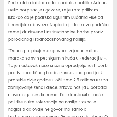
Federalni ministar rada i socijalne politike Adnan
Delić potpisao je ugovore, te je tom prilikom
istakao da je podrška sigurnim kućama više od
finansijske obaveze. Naglasio je da je ova podrška
temelj društvene i institucionalne borbe protiv
porodičnog i rodnozasnovanog nasilja.
“Danas potpisujemo ugovore vrijedne milion
maraka sa svih pet sigurnih kuća u Federaciji BiH.
To je nastavak naše snažne opredijeljenosti borbi
protiv porodičnog i rodnozasnovanog nasilja. U
protekle dvije godine uložili smo 2,5 miliona KM za
zbrinjavanje žena i djece, žrtava nasilja u porodici
u ovim sigurnim kućama. To je kontinuitet naše
politike nulte tolerancije na nasilje. Važno je
naglasiti da ovdje ne govorimo samo o
budžetima i programima. Govorimo o životima. O