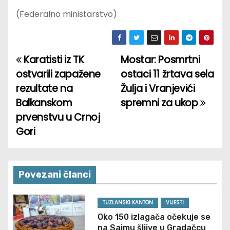
(Federalno ministarstvo)
Karatisti iz TK
Mostar: Posmrtni
P
ostvarili zapažene
ostaci 11 žrtava sela
o
rezultate na
Žulja i Vranjevići
Balkanskom
spremni za ukop
s
prvenstvu u Crnoj
t
Gori
n
a
Povezani članci
v
TUZLANSKI KANTON
VIJESTI
i
Oko 150 izlagača očekuje se
na Sajmu šljive u Gradačcu