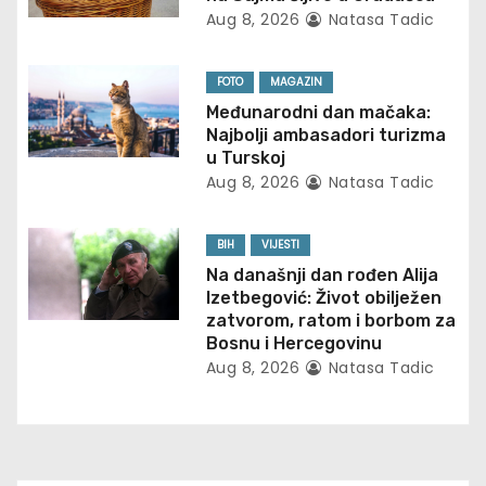
g
Aug 8, 2026
Natasa Tadic
a
FOTO
MAGAZIN
t
Međunarodni dan mačaka:
Najbolji ambasadori turizma
i
u Turskoj
Aug 8, 2026
Natasa Tadic
o
n
BIH
VIJESTI
Na današnji dan rođen Alija
Izetbegović: Život obilježen
zatvorom, ratom i borbom za
Bosnu i Hercegovinu
Aug 8, 2026
Natasa Tadic