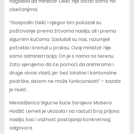
naglasila da ministar Delić nije ostao samo na
obećanjima.
“Gospodin Delić i njegov tim pokazali su
poštovanje prema žrtvama nasilja, ali i prema
sigurnim kućama. Saslušali su nas, razumjeli
potrebe i krenuli u praksu. Ovaj ministar nije
samo administracija. On je s nama na terenu.
Zato vjerujemo da će pomoći da animiramo i
druge nivoe vlasti, jer bez lokalne i kantonalne
podrške, sistem ne može funkcionisati” – kazala
je Husić.
Menadžerica Sigurne kuće Sarajevo Mubera
Hodžić Lemeš je ukazala i na rastući broj prijava
nasilja, kao i važnost postojanja konkretnog
odgovora.