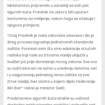
Ministarstvo pripremilo u saradnji sa svih pet
sigurnih kuća. Pravilnik će uskoro biti upućen
kantonima na mišljenje, nakon čega se očekuje i
njegova primjena.
“Ovaj Pravilnik je naša zakonska obaveza i dio je
šireg procesa izgradnje jedinstvenih standarda
zaštite. Ponosan sam što smo edukacije stručnih
radnika koji rade sa žrtvama nasilja uključili u
budžet još prije donošenja novog zakona. Sve ovo
su važni iskoraci ne samo u uređenju sistema, već
i u osiguravanju jednakog nivoa zaštite za sve
žrtve nasilja, bez obzira u kojem dijelu Federacije
BiH žive”-rekao je ministar Delić.
Predstavnice sigurnih kuća istakle su važnost
dosljedne institucionalne podrške i pohvalile rad