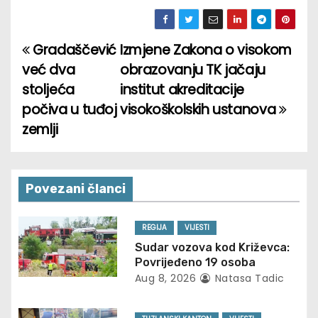
Gradaščević
Izmjene Zakona o visokom
P
već dva
obrazovanju TK jačaju
o
stoljeća
institut akreditacije
počiva u tuđoj
visokoškolskih ustanova
s
zemlji
t
n
Povezani članci
a
v
REGIJA
VIJESTI
Sudar vozova kod Križevca:
i
Povrijeđeno 19 osoba
Aug 8, 2026
Natasa Tadic
g