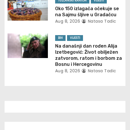
a
TUZLANSKI KANTON
VIJESTI
Oko 150 izlagača očekuje se
t
na Sajmu šljive u Gradačcu
Aug 8, 2026
Natasa Tadic
i
o
BIH
VIJESTI
Na današnji dan rođen Alija
n
Izetbegović: Život obilježen
zatvorom, ratom i borbom za
Bosnu i Hercegovinu
Aug 8, 2026
Natasa Tadic