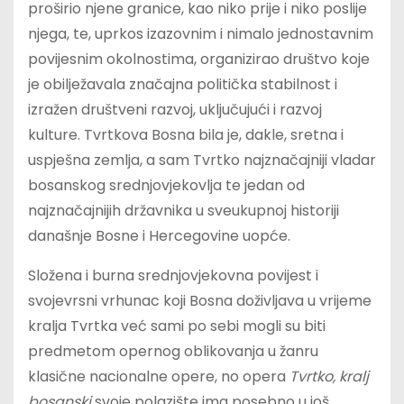
proširio njene granice, kao niko prije i niko poslije
njega, te, uprkos izazovnim i nimalo jednostavnim
povijesnim okolnostima, organizirao društvo koje
je obilježavala značajna politička stabilnost i
izražen društveni razvoj, uključujući i razvoj
kulture. Tvrtkova Bosna bila je, dakle, sretna i
uspješna zemlja, a sam Tvrtko najznačajniji vladar
bosanskog srednjovjekovlja te jedan od
najznačajnijih državnika u sveukupnoj historiji
današnje Bosne i Hercegovine uopće.
Složena i burna srednjovjekovna povijest i
svojevrsni vrhunac koji Bosna doživljava u vrijeme
kralja Tvrtka već sami po sebi mogli su biti
predmetom opernog oblikovanja u žanru
klasične nacionalne opere, no opera
Tvrtko, kralj
bosanski
svoje polazište ima posebno u još