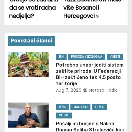
da se vrati radna
više Bosanci i
s
nedjelja?
Hercegovci
t
n
Povezani članci
a
v
BIH
PRIRODA I EKOLOGIJA
VIJESTI
Potrebno unaprijediti sistem
i
zaštite prirode: U Federaciji
BiH zaštićeno tek 4,5 posto
g
teritorije
Aug 7, 2026
Natasa Tadic
a
t
FOTO
MAGAZIN
TUZLA
VIJESTI
i
Pošalji mi busjen s Malina:
Roman Saliha Straševića koji