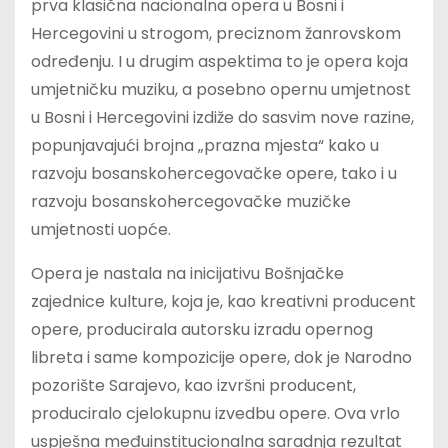
prva klasična nacionalna opera u Bosni i
Hercegovini u strogom, preciznom žanrovskom
određenju. I u drugim aspektima to je opera koja
umjetničku muziku, a posebno opernu umjetnost
u Bosni i Hercegovini izdiže do sasvim nove razine,
popunjavajući brojna „prazna mjesta“ kako u
razvoju bosanskohercegovačke opere, tako i u
razvoju bosanskohercegovačke muzičke
umjetnosti uopće.
Opera je nastala na inicijativu Bošnjačke
zajednice kulture, koja je, kao kreativni producent
opere, producirala autorsku izradu opernog
libreta i same kompozicije opere, dok je Narodno
pozorište Sarajevo, kao izvršni producent,
produciralo cjelokupnu izvedbu opere. Ova vrlo
uspješna međuinstitucionalna saradnja rezultat