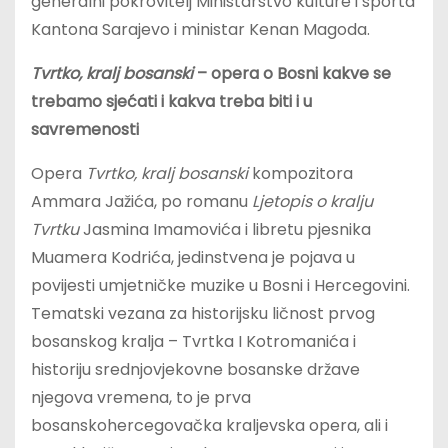
generalni pokrovitelj Ministarstvo kulture i sporta
Kantona Sarajevo i ministar Kenan Magoda.
Tvrtko, kralj bosanski
– opera o Bosni kakve se
trebamo sjećati i kakva treba biti i u
savremenosti
Opera
Tvrtko, kralj bosanski
kompozitora
Ammara Jažića, po romanu
Ljetopis o kralju
Tvrtku
Jasmina Imamovića i libretu pjesnika
Muamera Kodrića, jedinstvena je pojava u
povijesti umjetničke muzike u Bosni i Hercegovini.
Tematski vezana za historijsku ličnost prvog
bosanskog kralja – Tvrtka I Kotromanića i
historiju srednjovjekovne bosanske države
njegova vremena, to je prva
bosanskohercegovačka kraljevska opera, ali i