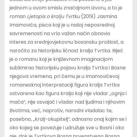
jednom u ovom smislu značajnom izvoru, a to je
roman
Ljetopis o kralju Tvrtku
(2019) Jasmina
Imamovića, pisca koji je u našoj neposrednoj
savremenosti na vrlo važan način obnovio
interes za srednjovjekovnu bosansku prošlost, a
naročito za historijsku ličnost kralja Tvrtka. Riječ
je o romanu koji je književnom imaginacijom
sublimirao historijsku pojavu kralja Tvrtka i Bosne
njegova vremena, pri čemu je u Imamovićevoj
romanesknoj interpretaciji figura kralja Tvrtka
ostvarena kao figura kralja koji nije vladar „ognja i
mača“, nije osvajač i vladar nad ljudima i njihovim
životima, već, naprotiv, narodni vladalac te,
posebno, „kralj-okupitelj“, odnosno onaj kojim se i
oko kojeg se povezuje i udružuje sve u Bosni i oko
nje, dok je Tvrtkova Bosna prvenstveno Bosna