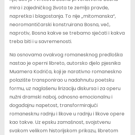
mira i zajedničkog života te zemlja pravde,
napretka i blagostanja. To nije „mitomanska“,
neoromantičarski konstruirana Bosna, već,
naprotiv, Bosna kakve se trebamo sjećati i kakva
treba biti i u savremenosti.
Na osnovama ovakvog romanesknog predloška
nastao je operni libreto, autorsko djelo pjesnika
Muamera Kodrića, koji je narativno romaneskno
polazište transponirao u nadahnutu poetsku
formu, uz naglašenu lirizaciju diskursa i za operu
nužni dramski naboj, odnosno emocionalnu i
događajnu napetost, transformirajući
romanesknu radnju i likove u radnju i likove opere
kao takve. Uz epsku zamašnost, svojstvenu
svakom velikom historijskom prikazu, libretom