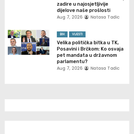
o
zadire u najosjetljivije
dijelove naše prošlosti
n
Aug 7, 2026
Natasa Tadic
BIH
VIJESTI
Velika politička bitka u TK,
Posavini i Brčkom: Ko osvaja
pet mandata u državnom
parlamentu?
Aug 7, 2026
Natasa Tadic