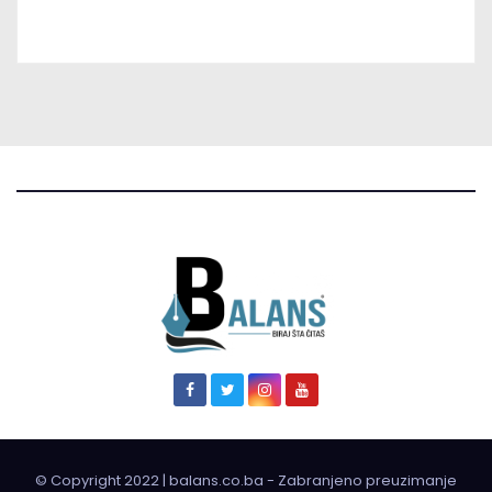
© Copyright 2022 | balans.co.ba - Zabranjeno preuzimanje