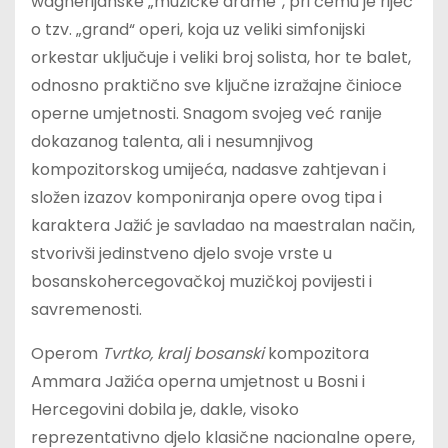
wagnerijanske „muzičke drame“, pri čemu je riječ
o tzv. „grand“ operi, koja uz veliki simfonijski
orkestar uključuje i veliki broj solista, hor te balet,
odnosno praktično sve ključne izražajne činioce
operne umjetnosti. Snagom svojeg već ranije
dokazanog talenta, ali i nesumnjivog
kompozitorskog umijeća, nadasve zahtjevan i
složen izazov komponiranja opere ovog tipa i
karaktera Jažić je savladao na maestralan način,
stvorivši jedinstveno djelo svoje vrste u
bosanskohercegovačkoj muzičkoj povijesti i
savremenosti.
Operom
Tvrtko, kralj bosanski
kompozitora
Ammara Jažića operna umjetnost u Bosni i
Hercegovini dobila je, dakle, visoko
reprezentativno djelo klasične nacionalne opere,