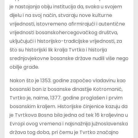
je nastojanja obiju institucija da, svaka u svojem
dijelu i na svoj način, stvaraju nove kulturne
vrijednosti, istovremeno afirmirajući i autentične
vrijednosti bosanskohercegovačkog društva,
uključujući i historijsko-tradicijske vrijednosti, za
što su historijski lik kralja Tvrtka i historija
srednjovjekovne bosanske države nudili više nego
obilje građe.
Nakon što je 1353. godine započeo vladavinu kao
bosanski ban iz bosanske dinastije Kotromanić,
Tvrtko je, naime, 1377. godine proglašen i prvim
bosanskim kraljem. Historijske činjenice kazuju da
je Tvrtkova Bosna bila jedna od tek 16 kraljevina u
Evropi ovog vremena i najsnažnija južnoslavenska
država tog doba, pri čemu je Tvrtko značajno