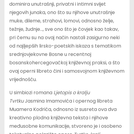
dominira unutrašnji, privatni i intimni svijet
njegovih junaka, ono što su njihove unutrašnje
muke, dileme, strahovi, lomovi, odnosno želje,
težnje, žudnje…, sve ono što je čovjek kao takav,
pri čemu su na ovaj način nastali zasigurno neki
od najljepših lirsko-poetskih iskaza s tematikom
srednjovjekovne Bosne u recentnoj
bosanskohercegovačkoj književnoj praksi, a što
ovaj operni libreto čini i samosvojnom književnom
vrijednošću.
U simbiozi romana
Ljetopis o kralju
Tvrtku
Jasmina Imamovića i opernog libreta
Muamera Kodrića, odnosno iz susreta ova dva
kreativno plodna književna teksta i njihove
međusobne komunikacije, stvoreno je i osobeno