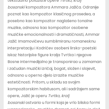
tekstualno polazište opere
Tvrtko, kralj
bosanski
kompozitora Ammara Jažića. Odranije
poznat kao kompozitor klasičnog prosedea, a
posebno kao kompozitor naglašeno tonalne
muzike, odnosno kao kompozitor osobene
muzičke emocionalnosti i dramatičnosti, Ammar
Jažić Imamovićevu sumblimiranu romanesknu
interpretaciju i Kodrićev osobeni lirsko-poetski
iskaz historijske figure kralja Tvrtka i njegove
Bosne intermedijalno je transponirao u zamaman
i začudan muzički izričaj, bogat, složen i slojevit,
odnosno u operno djelo izrazite muzičke
estetičnosti. Pritom, u skladu sa svojim
kompozitorskim habitusom, ali i sadržajem same
opere, Jažić je operu
Tvrtko, kralj
bosanski
ostvario u formi koja je vrlo bliska formi