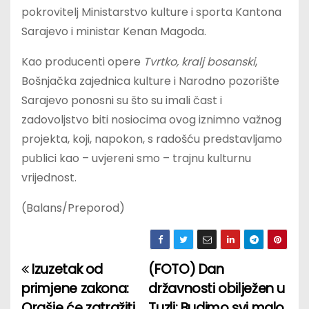
pokrovitelj Ministarstvo kulture i sporta Kantona
Sarajevo i ministar Kenan Magoda.
Kao producenti opere
Tvrtko, kralj bosanski
,
Bošnjačka zajednica kulture i Narodno pozorište
Sarajevo ponosni su što su imali čast i
zadovoljstvo biti nosiocima ovog iznimno važnog
projekta, koji, napokon, s radošću predstavljamo
publici kao – uvjereni smo – trajnu kulturnu
vrijednost.
(Balans/Preporod)
Izuzetak od
(FOTO) Dan
P
primjene zakona:
državnosti obilježen u
o
Orašje će zatražiti
Tuzli: Budimo svi malo