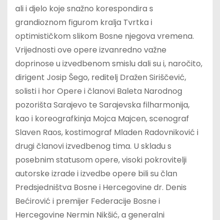
ali i djelo koje snažno korespondira s
grandioznom figurom kralja Tvrtka i
optimističkom slikom Bosne njegova vremena.
Vrijednosti ove opere izvanredno važne
doprinose u izvedbenom smislu dali su i, naročito,
dirigent Josip Šego, reditelj Dražen Siriščević,
solisti i hor Opere i članovi Baleta Narodnog
pozorišta Sarajevo te Sarajevska filharmonija,
kao i koreografkinja Mojca Majcen, scenograf
Slaven Raos, kostimograf Mladen Radovniković i
drugi članovi izvedbenog tima. U skladu s
posebnim statusom opere, visoki pokrovitelji
autorske izrade i izvedbe opere bili su član
Predsjedništva Bosne i Hercegovine dr. Denis
Bećirović i premijer Federacije Bosne i
Hercegovine Nermin Nikšić, a generalni