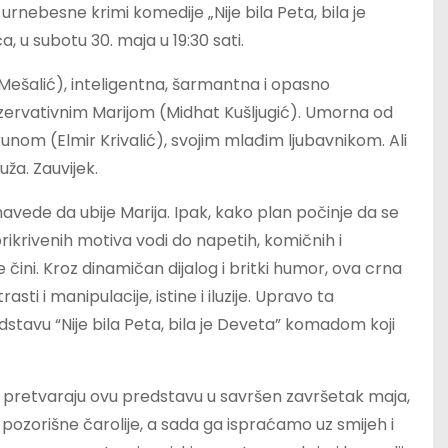
urnebesne krimi komedije „Nije bila Peta, bila je
a, u subotu 30. maja u 19:30 sati.
 Mešalić), inteligentna, šarmantna i opasno
nzervativnim Marijom (Midhat Kušljugić). Umorna od
Brunom (Elmir Krivalić), svojim mlađim ljubavnikom. Ali
uža. Zauvijek.
avede da ubije Marija. Ipak, kako plan počinje da se
prikrivenih motiva vodi do napetih, komičnih i
 čini. Kroz dinamičan dijalog i britki humor, ova crna
sti i manipulacije, istine i iluzije. Upravo ta
stavu “Nije bila Peta, bila je Deveta” komadom koji
cija pretvaraju ovu predstavu u savršen završetak maja,
pozorišne čarolije, a sada ga ispraćamo uz smijeh i