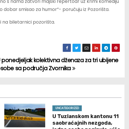
dno s nama zatvori majski repertoar uz krimi komediju
o dobar smisao za humor”- poručuju iz Pozorišta.
 na biletarnici pozorišta.
 ponedjeljak kolektivna dženaza za tri ubijene
sobe sa područja Zvornika
UNCATEGORIZED
U Tuzlanskom kantonu 11
saobraćajnih nezgoda,