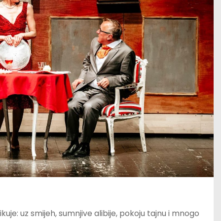
uje: uz smijeh, sumnjive alibije, pokoju tajnu i mnogo