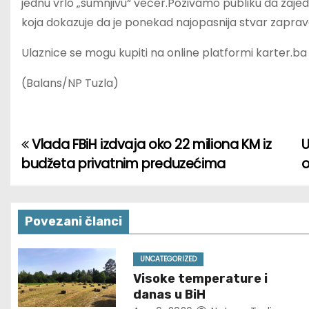
jednu vrlo „sumnjivu“ večer.Pozivamo publiku da zaje
koja dokazuje da je ponekad najopasnija stvar zaprav
Ulaznice se mogu kupiti na online platformi karter.ba i
(Balans/NP Tuzla)
Vlada FBiH izdvaja oko 22 miliona KM iz
U
P
budžeta privatnim preduzećima
o
o
s
Povezani članci
t
n
UNCATEGORIZED
Visoke temperature i
a
danas u BiH