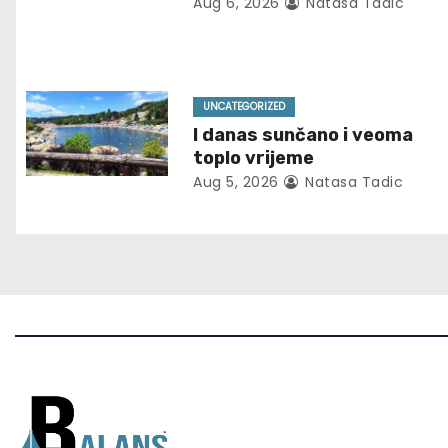
Aug 6, 2026
Natasa Tadic
v
i
g
UNCATEGORIZED
I danas sunčano i veoma
a
toplo vrijeme
t
Aug 5, 2026
Natasa Tadic
i
o
n