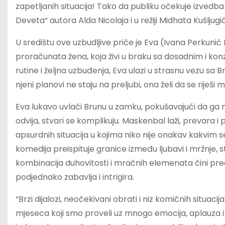
zapetljanih situacija! Tako da publiku očekuje izvedba 
Deveta“ autora Alda Nicolaja i u režiji Midhata Kušljugić
U središtu ove uzbudljive priče je Eva (Ivana Perkunić
proračunata žena, koja živi u braku sa dosadnim i ko
rutine i željna uzbuđenja, Eva ulazi u strasnu vezu sa 
njeni planovi ne staju na preljubi, ona želi da se riješi m
Eva lukavo uvlači Brunu u zamku, pokušavajući da ga n
odvija, stvari se komplikuju. Maskenbal laži, prevara i 
apsurdnih situacija u kojima niko nije onakav kakvim se
komedija preispituje granice između ljubavi i mržnje, stra
kombinacija duhovitosti i mračnih elemenata čini pred
podjednako zabavlja i intrigira.
“Brzi dijalozi, neočekivani obrati i niz komičnih situa
mjeseca koji smo proveli uz mnogo emocija, aplauza i 