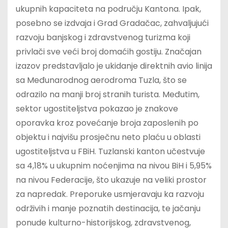
ukupnih kapaciteta na području Kantona. Ipak,
posebno se izdvaja i Grad Gradačac, zahvaljujući
razvoju banjskog i zdravstvenog turizma koji
privlači sve veći broj domaćih gostiju. Značajan
izazov predstavljalo je ukidanje direktnih avio linija
sa Međunarodnog aerodroma Tuzla, što se
odrazilo na manji broj stranih turista. Međutim,
sektor ugostiteljstva pokazao je znakove
oporavka kroz povećanje broja zaposlenih po
objektu i najvišu prosječnu neto plaću u oblasti
ugostiteljstva u FBiH. Tuzlanski kanton učestvuje
sa 4,18% u ukupnim noćenjima na nivou BiH i 5,95%
na nivou Federacije, što ukazuje na veliki prostor
za napredak. Preporuke usmjeravaju ka razvoju
održivih i manje poznatih destinacija, te jačanju
ponude kulturno-historijskog, zdravstvenog,