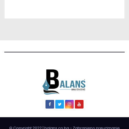
© Copyright 2022 | balans.co.ba - Zabranjeno preuzimanje