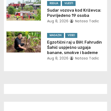
REGIJA
VIJESTI
a
Sudar vozova kod Križevca:
t
Povrijeđeno 19 osoba
Aug 8, 2026
Natasa Tadic
i
o
MAGAZIN
VIDEO
Egzotični raj u BiH: Fahrudin
n
Šahić uspješno uzgaja
banane, smokve i bademe
Aug 8, 2026
Natasa Tadic