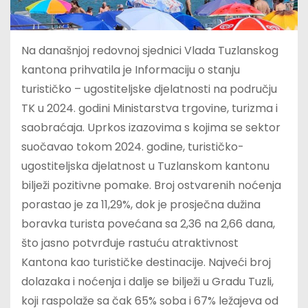
Na današnjoj redovnoj sjednici Vlada Tuzlanskog
kantona prihvatila je Informaciju o stanju
turističko – ugostiteljske djelatnosti na području
TK u 2024. godini Ministarstva trgovine, turizma i
saobraćaja. Uprkos izazovima s kojima se sektor
suočavao tokom 2024. godine, turističko-
ugostiteljska djelatnost u Tuzlanskom kantonu
bilježi pozitivne pomake. Broj ostvarenih noćenja
porastao je za 11,29%, dok je prosječna dužina
boravka turista povećana sa 2,36 na 2,66 dana,
što jasno potvrđuje rastuću atraktivnost
Kantona kao turističke destinacije. Najveći broj
dolazaka i noćenja i dalje se bilježi u Gradu Tuzli,
koji raspolaže sa čak 65% soba i 67% ležajeva od