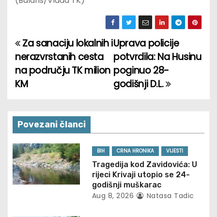
(Balans/Vlada TK)
Za sanaciju lokalnih i
Uprava policije
P
nerazvrstanih cesta
potvrdila: Na Husinu
o
na području TK milion
poginuo 28-
KM
godišnji D.L.
s
t
n
Povezani članci
a
BIH
CRNA HRONIKA
VIJESTI
v
Tragedija kod Zavidovića: U
rijeci Krivaji utopio se 24-
i
godišnji muškarac
Aug 8, 2026
Natasa Tadic
g