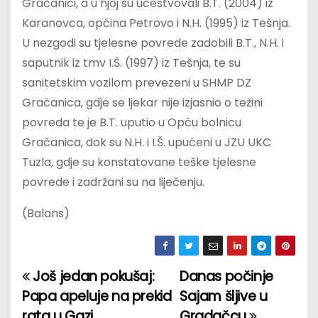
Gračanici, a u njoj su učestvovali B.T. (2004) iz
Karanovca, općina Petrovo i N.H. (1995) iz Tešnja.
U nezgodi su tjelesne povrede zadobili B.T., N.H. i
saputnik iz tmv I.Š. (1997) iz Tešnja, te su
sanitetskim vozilom prevezeni u SHMP DZ
Gračanica, gdje se ljekar nije izjasnio o težini
povreda te je B.T. uputio u Opću bolnicu
Gračanica, dok su N.H. i I.Š. upućeni u JZU UKC
Tuzla, gdje su konstatovane teške tjelesne
povrede i zadržani su na liječenju.
(Balans)
Još jedan pokušaj:
Danas počinje
P
Papa apeluje na prekid
Sajam šljive u
o
rata u Gazi
Gradačcu