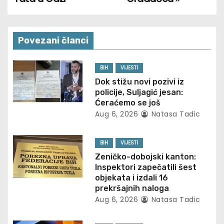
s
t
Povezani članci
n
BIH
VIJESTI
a
Dok stižu novi pozivi iz
policije, Suljagić jesan:
v
Ćeraćemo se još
Aug 6, 2026
Natasa Tadic
i
g
BIH
VIJESTI
Zeničko-dobojski kanton:
a
Inspektori zapečatili šest
objekata i izdali 16
t
prekršajnih naloga
Aug 6, 2026
Natasa Tadic
i