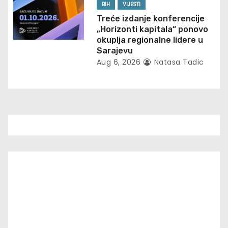
o
BIH
VIJESTI
Treće izdanje konferencije
n
„Horizonti kapitala“ ponovo
okuplja regionalne lidere u
Sarajevu
Aug 6, 2026
Natasa Tadic