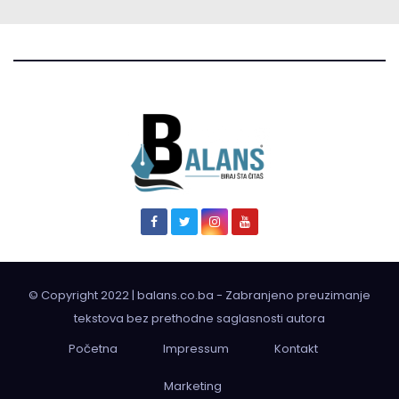
© Copyright 2022 | balans.co.ba - Zabranjeno preuzimanje
tekstova bez prethodne saglasnosti autora
Početna
Impressum
Kontakt
Marketing