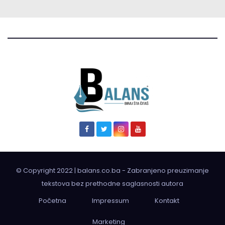
© Copyright 2022 | balans.co.ba - Zabranjeno preuzimanje
tekstova bez prethodne saglasnosti autora
Početna
Impressum
Kontakt
Marketing