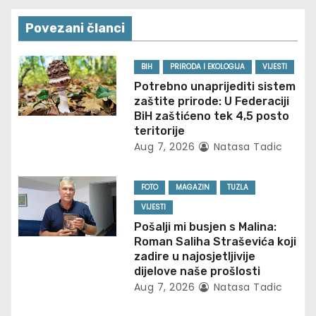
a
Povezani članci
v
BIH
PRIRODA I EKOLOGIJA
VIJESTI
i
Potrebno unaprijediti sistem
zaštite prirode: U Federaciji
g
BiH zaštićeno tek 4,5 posto
teritorije
a
Aug 7, 2026
Natasa Tadic
t
FOTO
MAGAZIN
TUZLA
i
VIJESTI
o
Pošalji mi busjen s Malina:
Roman Saliha Straševića koji
n
zadire u najosjetljivije
dijelove naše prošlosti
Aug 7, 2026
Natasa Tadic