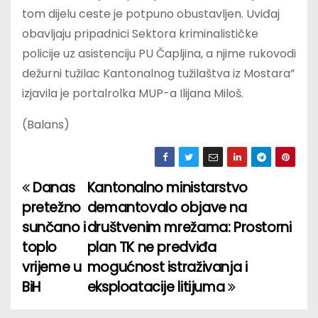
tom dijelu ceste je potpuno obustavljen. Uviđaj
obavljaju pripadnici Sektora kriminalističke
policije uz asistenciju PU Čapljina, a njime rukovodi
dežurni tužilac Kantonalnog tužilaštva iz Mostara”
izjavila je portalrolka MUP-a Ilijana Miloš.
(Balans)
Danas
Kantonalno ministarstvo
P
pretežno
demantovalo objave na
o
sunčano i
društvenim mrežama: Prostorni
toplo
plan TK ne predviđa
s
vrijeme u
mogućnost istraživanja i
t
BiH
eksploatacije litijuma
n