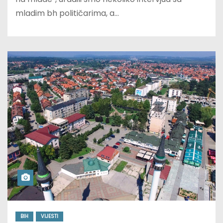
mladim bh političarima, a…
BIH
VIJESTI