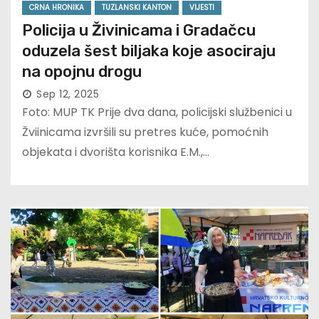
CRNA HRONIKA
TUZLANSKI KANTON
VIJESTI
Policija u Živinicama i Gradačcu
oduzela šest biljaka koje asociraju
na opojnu drogu
Sep 12, 2025
Foto: MUP TK Prije dva dana, policijski službenici u
Žviinicama izvršili su pretres kuće, pomoćnih
objekata i dvorišta korisnika E.M.,…