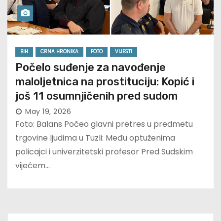
BIH
CRNA HRONIKA
FOTO
VIJESTI
Počelo suđenje za navođenje
maloljetnica na prostituciju: Kopić i
još 11 osumnjičenih pred sudom
May 19, 2026
Foto: Balans Počeo glavni pretres u predmetu
trgovine ljudima u Tuzli: Među optuženima
policajci i univerzitetski profesor Pred Sudskim
vijećem…