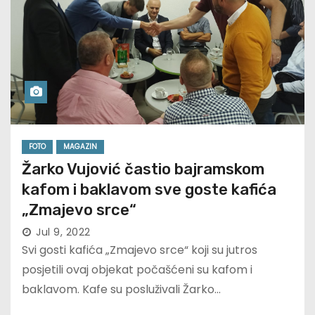
FOTO
MAGAZIN
Žarko Vujović častio bajramskom
kafom i baklavom sve goste kafića
„Zmajevo srce“
Jul 9, 2022
Svi gosti kafića „Zmajevo srce“ koji su jutros
posjetili ovaj objekat počašćeni su kafom i
baklavom. Kafe su posluživali Žarko…