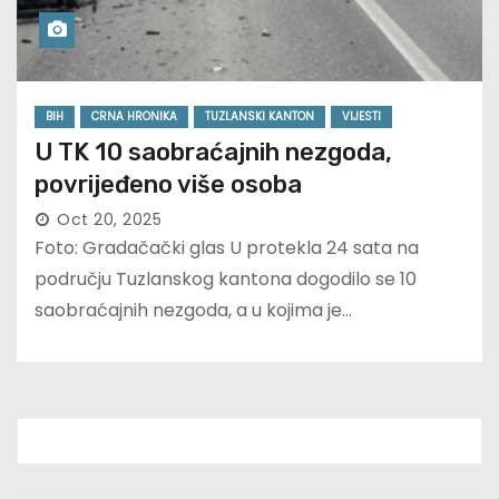
BIH
CRNA HRONIKA
TUZLANSKI KANTON
VIJESTI
U TK 10 saobraćajnih nezgoda,
povrijeđeno više osoba
Oct 20, 2025
Foto: Gradačački glas U protekla 24 sata na
području Tuzlanskog kantona dogodilo se 10
saobraćajnih nezgoda, a u kojima je…