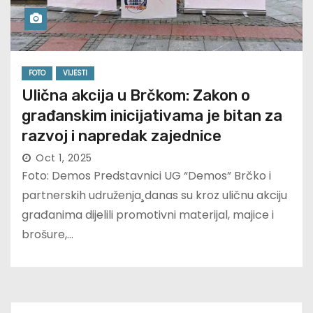
FOTO
VIJESTI
Ulična akcija u Brčkom: Zakon o
građanskim inicijativama je bitan za
razvoj i napredak zajednice
Oct 1, 2025
Foto: Demos Predstavnici UG “Demos” Brčko i
partnerskih udruženja¸danas su kroz uličnu akciju
građanima dijelili promotivni materijal, majice i
brošure,…