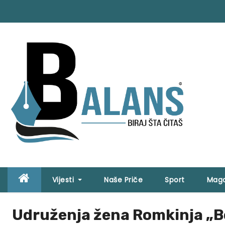
S
k
i
p
t
o
c
o
n
t
e
n
t
Vijesti
Naše Priče
Sport
Maga
Udruženja žena Romkinja „B