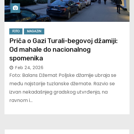
FOTO
MAGAZIN
Priča o Gazi Turali-begovoj džamiji:
Od mahale do nacionalnog
spomenika
Feb 24, 2026
Foto: Balans Džemat Poljske džamije ubraja se
među najstarije tuzlanske džemate. Razvio se
izvan nekadašnjeg gradskog utvrđenja, na
ravnom i…