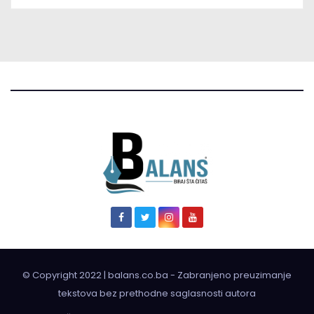
© Copyright 2022 | balans.co.ba - Zabranjeno preuzimanje
tekstova bez prethodne saglasnosti autora