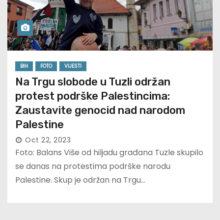
BIH
FOTO
VIJESTI
Na Trgu slobode u Tuzli održan
protest podrške Palestincima:
Zaustavite genocid nad narodom
Palestine
Oct 22, 2023
Foto: Balans Više od hiljadu građana Tuzle skupilo
se danas na protestima podrške narodu
Palestine. Skup je održan na Trgu…