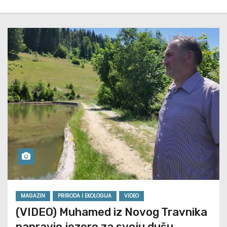
MAGAZIN
PRIRODA I EKOLOGIJA
VIDEO
(VIDEO) Muhamed iz Novog Travnika
napravio jezero za svoju dušu