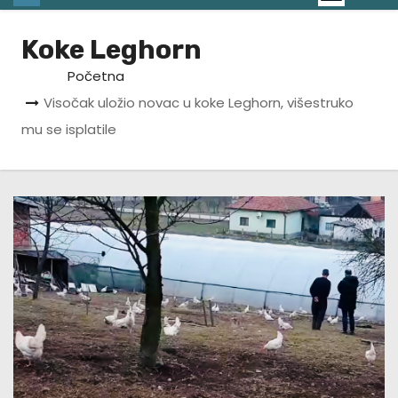
Koke Leghorn
Početna
Visočak uložio novac u koke Leghorn, višestruko
mu se isplatile