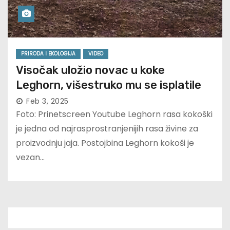
PRIRODA I EKOLOGIJA
VIDEO
Visočak uložio novac u koke
Leghorn, višestruko mu se isplatile
Feb 3, 2025
Foto: Prinetscreen Youtube Leghorn rasa kokoški
je jedna od najrasprostranjenijih rasa živine za
proizvodnju jaja. Postojbina Leghorn kokoši je
vezan…