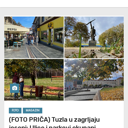
FOTO
MAGAZIN
(FOTO PRIČA) Tuzla u zagrljaju
jeseni: Ulice i parkovi okupani