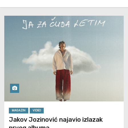
MAGAZIN
VIDEO
Jakov Jozinović najavio izlazak
prvog albuma