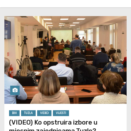
BIH
TUZLA
VIDEO
VIJESTI
(VIDEO) Ko opstruira izbore u
mjesnim zajednicama Tuzle?