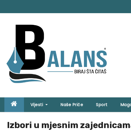
S
k
i
p
t
o
c
o
n
t
e
n
t
Vijesti
Naše Priče
Sport
Maga
Izbori u mjesnim zajednicam