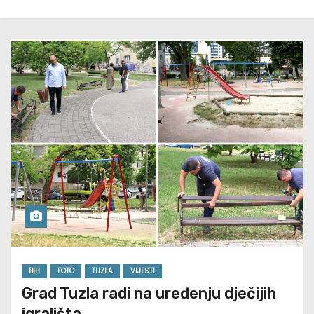
BIH
FOTO
TUZLA
VIJESTI
Grad Tuzla radi na uređenju dječijih
igrališta