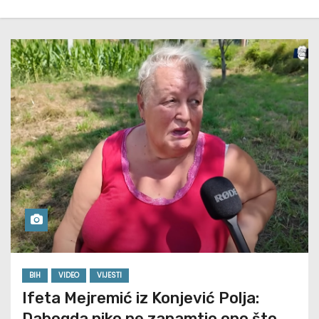
BIH
VIDEO
VIJESTI
Ifeta Mejremić iz Konjević Polja:
Dabogda niko ne zapamtio ono što