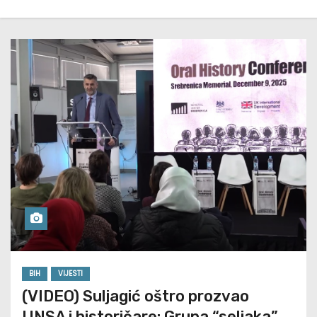
BIH
VIJESTI
(VIDEO) Suljagić oštro prozvao
UNSA i historičare: Grupa “seljaka”