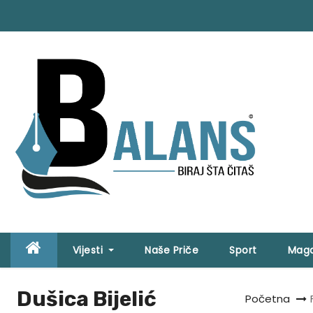
S
k
i
p
t
o
c
o
n
t
e
n
t
Vijesti
Naše Priče
Sport
Maga
Dušica Bijelić
Početna