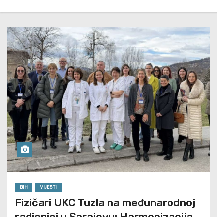
BIH
VIJESTI
Fizičari UKC Tuzla na međunarodnoj
radionici u Sarajevu: Harmonizacija