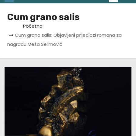
Cum grano salis
Početna
Cum grano salis: Objavljeni prijedlozi romana za
nagradu Meša Selimović