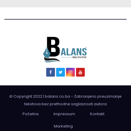
© Copyright 2022 | balans.co.ba - Zabranjeno preuzimanje
tekstova bez prethodne saglasnosti autora
Početna
Impressum
Kontakt
Marketing