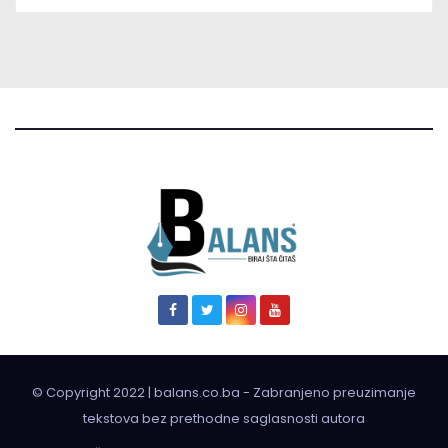
© Copyright 2022 | balans.co.ba - Zabranjeno preuzimanje
tekstova bez prethodne saglasnosti autora