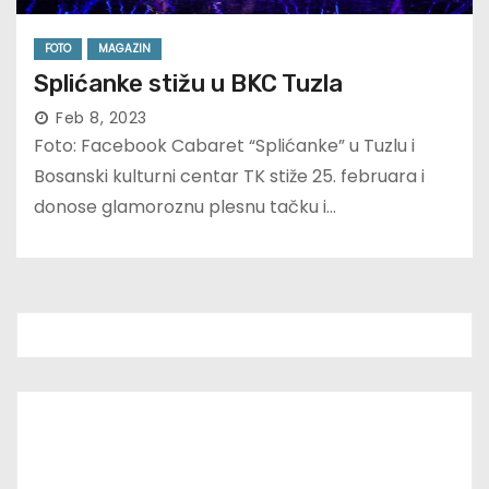
FOTO
MAGAZIN
Splićanke stižu u BKC Tuzla
Feb 8, 2023
Foto: Facebook Cabaret “Splićanke” u Tuzlu i
Bosanski kulturni centar TK stiže 25. februara i
donose glamoroznu plesnu tačku i…