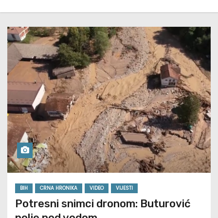
BIH
CRNA HRONIKA
VIDEO
VIJESTI
Potresni snimci dronom: Buturović
polje pod vodom