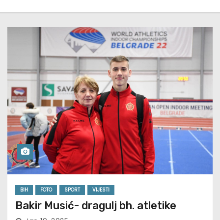
BIH
FOTO
SPORT
VIJESTI
Bakir Musić- dragulj bh. atletike