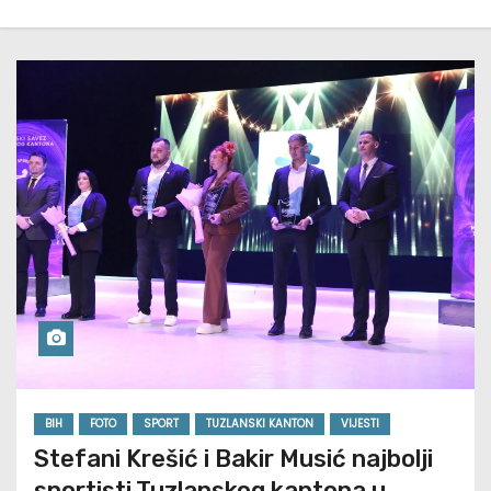
BIH
FOTO
SPORT
TUZLANSKI KANTON
VIJESTI
Stefani Krešić i Bakir Musić najbolji
sportisti Tuzlanskog kantona u