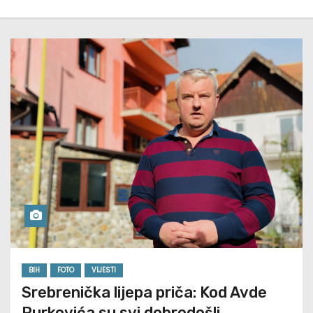
BIH
FOTO
VIJESTI
Srebrenička lijepa priča: Kod Avde
Purkovića su svi dobrodošli