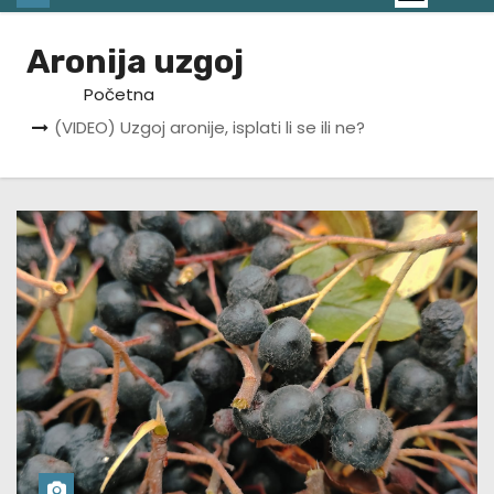
Aronija uzgoj
Početna
(VIDEO) Uzgoj aronije, isplati li se ili ne?