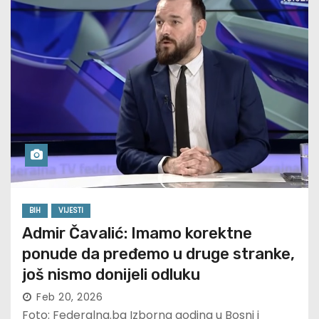
BIH
VIJESTI
Admir Čavalić: Imamo korektne
ponude da pređemo u druge stranke,
još nismo donijeli odluku
Feb 20, 2026
Foto: Federalna.ba Izborna godina u Bosni i