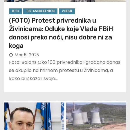
FOTO
TUZLANSKI KANTON
VIJESTI
(FOTO) Protest privrednika u
Živinicama: Odluke koje Vlada FBiH
donosi preko noći, nisu dobre ni za
koga
Mar 5, 2025
Foto: Balans Oko 100 privrednika i građana danas
se okupilo na mirnom protestu u Živinicama, a
kako bi iskazali svoje…