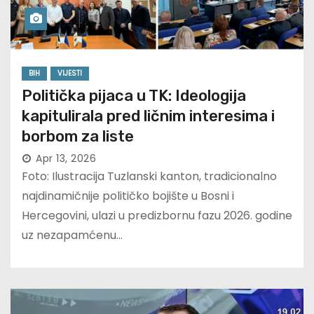
BIH
VIJESTI
Politička pijaca u TK: Ideologija
kapitulirala pred ličnim interesima i
borbom za liste
Apr 13, 2026
Foto: Ilustracija Tuzlanski kanton, tradicionalno
najdinamičnije političko bojište u Bosni i
Hercegovini, ulazi u predizbornu fazu 2026. godine
uz nezapamćenu…