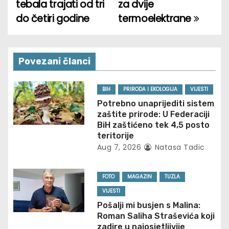
tebala trajati od tri
za dvije
s
do četiri godine
termoelektrane
t
n
Povezani članci
a
v
BIH
PRIRODA I EKOLOGIJA
VIJESTI
Potrebno unaprijediti sistem
i
zaštite prirode: U Federaciji
BiH zaštićeno tek 4,5 posto
g
teritorije
Aug 7, 2026
Natasa Tadic
a
t
FOTO
MAGAZIN
TUZLA
VIJESTI
i
Pošalji mi busjen s Malina:
Roman Saliha Straševića koji
o
zadire u najosjetljivije