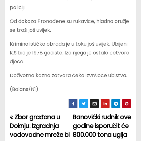
policiji.
Od dokaza Pronađene su rukavice, hladno oružje
se traži još uvijek.
Kriminalistička obrada je u toku još uvijek. Ubijeni
K.S bio je 1978 godište. Iza njega je ostalo četvoro
djece.
Doživotna kazna zatvora čeka izvršioce ubistva.
(Balans/N1)
Zbor građana u
Banovićki rudnik ove
P
Doknju: Izgradnja
godine isporučit će
o
vodovodne mreže bi
800.000 tona uglja