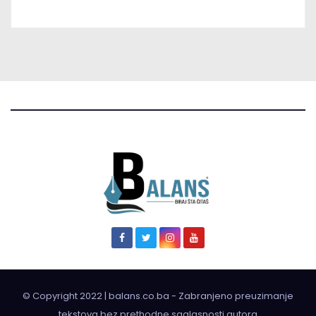
© Copyright 2022 | balans.co.ba - Zabranjeno preuzimanje
tekstova bez prethodne saglasnosti autora