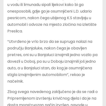
u vodu ili limunadu sipali lijekovi kako bi ga
onesposobili, gdje ga je osumnjičeni L.D. udario
pesnicom, nakon čega ubijenog K.S stavljaju u
automobil i odvoze na mjesto zločina na izletište
Preslica.
“Utvrđeno je vrlo brzo da se supruga nalazi na
području Banjaluke, nakon čega je obavljen
pretres, oni su u Banjaluci iznajmili jedno vozilo pa
dovezli u Doboj, pa su u Doboju iznajmili još jedno
auto, a u Banjaluci stan, do kog je osumnjičena
stigla iznajmljenim automobilom”, rekao je
načelnik.
Zbog svega navedenog zaključeno je da se radi o
Pripremljenom izvršenju krivičnog djela i da je na
dosta monstruozan način izvršen, navode u