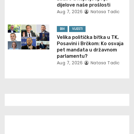
dijelove naše prošlosti
n
Aug 7, 2026
Natasa Tadic
BIH
VIJESTI
Velika politička bitka u TK,
Posavini i Brčkom: Ko osvaja
pet mandata u državnom
parlamentu?
Aug 7, 2026
Natasa Tadic