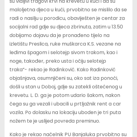
su vidljivi tragovi krvi na krevetu u kući i da su
maloljetna djeca u kući, prvobitno se mislilo da se
radi o nasilju u porodicu, obaviješten je centar za
socijalni rad gdje su djeca zbrinuta, zatim u 13.50
dobijamo dojavu da je pronađeno tijelo na
izletištu Preslica, ruke muškarca K.S. vezane na
leđima špagom i selotejp sivom trakom, kao i
noge, također, preko usta i očiju selotejp
traka”- rekao je Radinković. Kako Radinković
objašnjava, osumnjičeni su, oko sat iza ponoći,
došli u stan u Doboj, gdje su zatekli oštećenog u
krevetu. L. D. ga je potom udario šakom, nakon
čega su ga vezali i ubacili u prtljažnik rent a car
vozila. Po dolasku na lokaciju uboden je tri puta
nožem te je uslijed povreda preminuo.
Kako je rekao načelnik PU Banjaluka prvobitno su