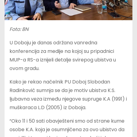
Foto: BN
U Doboju je danas održana vanredna
konferencija za medije na kojoj su pripadnici
MUP-a RS-a iznijeli detalje svirepog ubistva u
ovom gradu.
Kako je rekao načelnik PU Doboj Slobodan
Radinković sumnja se da je motiv ubistva K.S.
ljubavna veza između njegove supruge K.A (1991) i
muškaraca L.D (2005) iz Doboja.
“Oko 11 i 50 sati obavješteni smo od strane kume
osobe K.A. koja je osumnjičena za ovo ubistvo da