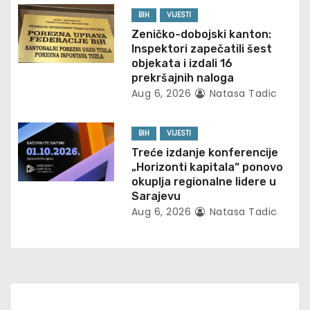
t
BIH
VIJESTI
Zeničko-dobojski kanton:
i
Inspektori zapečatili šest
objekata i izdali 16
o
prekršajnih naloga
Aug 6, 2026
Natasa Tadic
n
BIH
VIJESTI
Treće izdanje konferencije
„Horizonti kapitala“ ponovo
okuplja regionalne lidere u
Sarajevu
Aug 6, 2026
Natasa Tadic