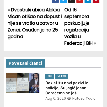
Dvostruki ubica Aleksa
Od 16.
P
Mican otišao na dopust i
septembra
o
nije se vratio u zatvor u
poskupljuje
Zenici: Osuđen je na 25
registracija
s
godina
vozila u
t
Federaciji BiH
n
a
Povezani članci
v
BIH
VIJESTI
i
Dok stižu novi pozivi iz
policije, Suljagić jesan:
g
Ćeraćemo se još
Aug 6, 2026
Natasa Tadic
a