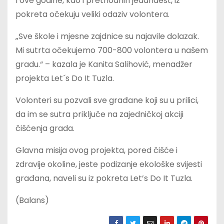
I ove godine, kao i prethodnih jedanaest, iz
pokreta očekuju veliki odaziv volontera.
„Sve škole i mjesne zajdnice su najavile dolazak.
Mi sutrta očekujemo 700-800 volontera u našem
gradu.“ – kazala je Kanita Salihović, menadžer
projekta Let´s Do It Tuzla.
Volonteri su pozvali sve građane koji su u prilici,
da im se sutra priključe na zajedničkoj akciji
čišćenja grada.
Glavna misija ovog projekta, pored čišće i
zdravije okoline, jeste podizanje ekološke svijesti
građana, naveli su iz pokreta Let’s Do It Tuzla.
(Balans)