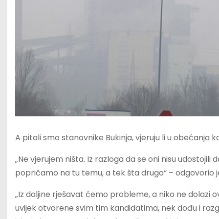
A pitali smo stanovnike Bukinja, vjeruju li u obećanja 
„Ne vjerujem ništa. Iz razloga da se oni nisu udostojil
popričamo na tu temu, a tek šta drugo“ – odgovorio je
„Iz daljine rješavat ćemo probleme, a niko ne dolazi ov
uvijek otvorene svim tim kandidatima, nek dođu i razg