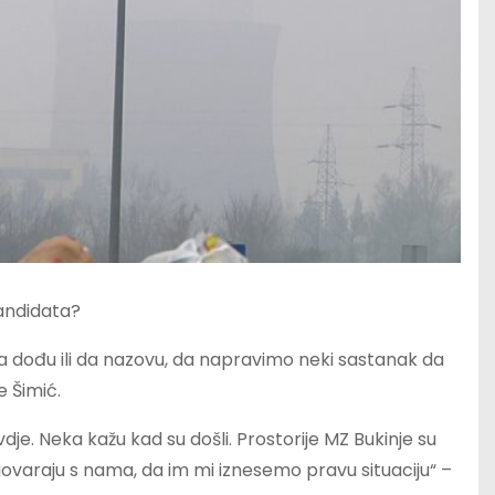
kandidata?
i da dođu ili da nazovu, da napravimo neki sastanak da
 Šimić.
dje. Neka kažu kad su došli. Prostorije MZ Bukinje su
ovaraju s nama, da im mi iznesemo pravu situaciju“ –