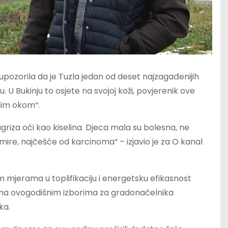
upozorila da je Tuzla jedan od deset najzagađenijih
U Bukinju to osjete na svojoj koži, povjerenik ove
lim okom“.
agriza oči kao kiselina. Djeca mala su bolesna, ne
umire, najčešće od karcinoma“ – izjavio je za O kanal
m mjerama u toplifikaciju i energetsku efikasnost
i na ovogodišnim izborima za gradonačelnika
ka.