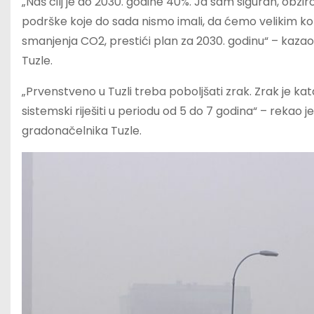
„Naš cilj je do 2030. godine 40%. Ja sam siguran, obzir
podrške koje do sada nismo imali, da ćemo velikim kor
smanjenja CO2, prestići plan za 2030. godinu“ – kazao
Tuzle.
„Prvenstveno u Tuzli treba poboljšati zrak. Zrak je ka
sistemski riješiti u periodu od 5 do 7 godina“ – rekao
gradonačelnika Tuzle.