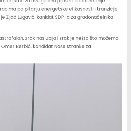
om da smo za ovu godinu proširili dodatne linije
acima po pitanju energetske efikasnosti i tranzicije
 je Zijad Lugavić, kanidat SDP-a za gradonačelnika
tastrofalan, zrak nas ubija i zrak je nešto što možemo
 je Omer Berbić, kandidat Naše stranke za