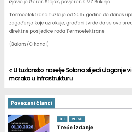
izjavio je Goran Stojak, povjerenik MZ Bukinje.
Termoelektrana Tuzla je od 2015. godine do danas upl
zagađenja koje uzrokuje, građani tvrde da se ova sred
direktne posljedice rada Termoelektrane.
(Balans/O kanal)
U tuzlansko naselje Solana slijedi ulaganje v
P
maraka u infrastrukturu
o
s
Povezani članci
t
n
BIH
VIJESTI
Treće izdanje