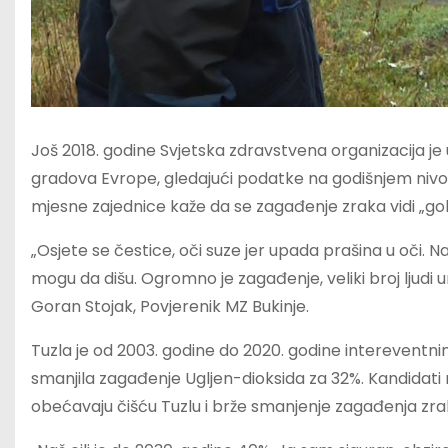
Još 2018. godine Svjetska zdravstvena organizacija je 
gradova Evrope, gledajući podatke na godišnjem nivou. 
mjesne zajednice kaže da se zagađenje zraka vidi „go
„Osjete se čestice, oči suze jer upada prašina u oči. N
mogu da dišu. Ogromno je zagađenje, veliki broj ljudi 
Goran Stojak, Povjerenik MZ Bukinje.
Tuzla je od 2003. godine do 2020. godine intereventni
smanjila zagađenje Ugljen-dioksida za 32%. Kandidat
obećavaju čišću Tuzlu i brže smanjenje zagađenja zra