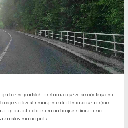
j u blizini gradskih centara, a gužve se očekuju i na
ros je vidljivost smanjena u kotlinama i uz riječne
ćana opasnost od odrona na brojnim dionicama.
žnju uslovima na putu.