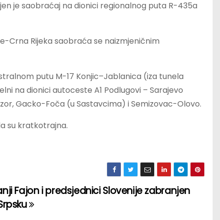
ljen je saobraćaj na dionici regionalnog puta R-435a
ce-Crna Rijeka saobraća se naizmjeničnim
tralnom putu M-17 Konjic–Jablanica (iza tunela
elni na dionici autoceste A1 Podlugovi – Sarajevo
rozor, Gacko-Foča (u Sastavcima) i Semizovac-Olovo.
a su kratkotrajna.
nji Fajon i predsjednici Slovenije zabranjen
 Srpsku