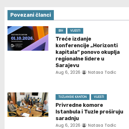
s
Povezani članci
t
n
BIH
VIJESTI
Treće izdanje
a
konferencije „Horizonti
kapitala“ ponovo okuplja
v
regionalne lidere u
Sarajevu
i
Aug 6, 2026
Natasa Tadic
g
a
TUZLANSKI KANTON
VIJESTI
t
Privredne komore
Istanbula i Tuzle proširuju
i
saradnju
Aug 6, 2026
Natasa Tadic