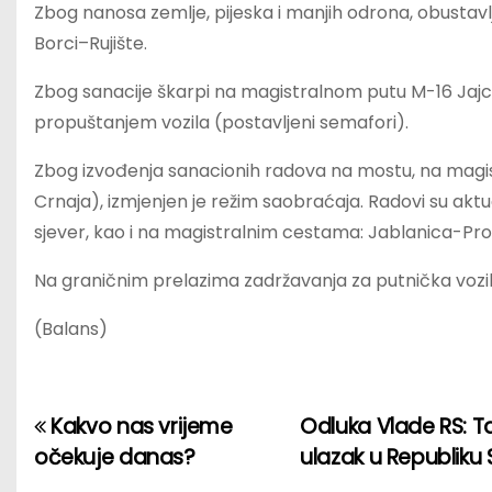
Zbog nanosa zemlje, pijeska i manjih odrona, obustav
Borci–Rujište.
Zbog sanacije škarpi na magistralnom putu M-16 Jaj
propuštanjem vozila (postavljeni semafori).
Zbog izvođenja sanacionih radova na mostu, na magis
Crnaja), izmjenjen je režim saobraćaja. Radovi su aktu
sjever, kao i na magistralnim cestama: Jablanica-P
Na graničnim prelazima zadržavanja za putnička vozil
(Balans)
Kakvo nas vrijeme
Odluka Vlade RS: Ta
P
očekuje danas?
ulazak u Republiku
o