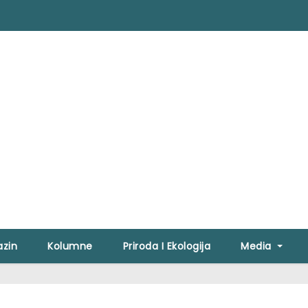
zin
Kolumne
Priroda I Ekologija
Media