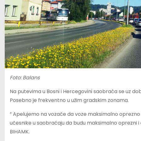
Foto: Balans
Na putevima u Bosni i Hercegovini saobraća se uz dob
Posebno je frekventno u užim gradskim zonama.
” Apelujemo na vozače da voze maksimalno oprezno i d
učesnike u saobraćaju da budu maksimalno oprezni i
BIHAMK.