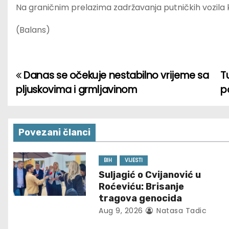
Na graničnim prelazima zadržavanja putničkih vozila 
(Balans)
Danas se očekuje nestabilno vrijeme sa
T
P
pljuskovima i grmljavinom
p
o
s
Povezani članci
t
n
BIH
VIJESTI
Suljagić o Cvijanović u
a
Roćeviću: Brisanje
tragova genocida
v
Aug 9, 2026
Natasa Tadic