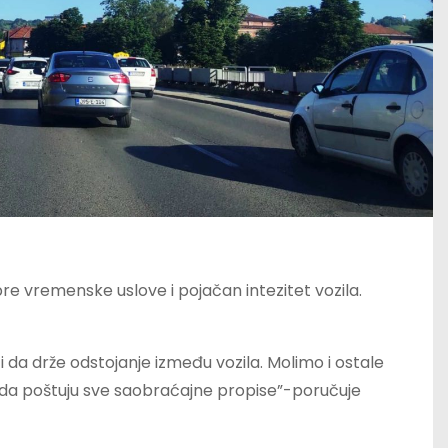
re vremenske uslove i pojačan intezitet vozila.
a drže odstojanje između vozila. Molimo i ostale
 da poštuju sve saobraćajne propise”-poručuje