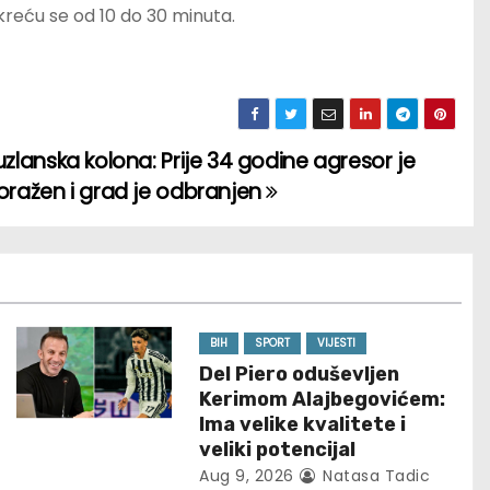
kreću se od 10 do 30 minuta.
uzlanska kolona: Prije 34 godine agresor je
oražen i grad je odbranjen
BIH
SPORT
VIJESTI
Del Piero oduševljen
Kerimom Alajbegovićem:
Ima velike kvalitete i
veliki potencijal
Aug 9, 2026
Natasa Tadic