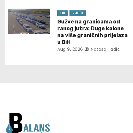
i
g
BIH
VIJESTI
Gužve na granicama od
a
ranog jutra: Duge kolone
t
na više graničnih prijelaza
u BiH
i
Aug 9, 2026
Natasa Tadic
o
n