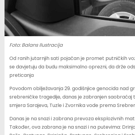
Foto: Balans Ilustracija
Od ranih jutarnjih sati pojačan je promet putničkih v
se davjetuju da budu maksimalno oprezni, da drže odst
preticanja
Povodom obilježavanja 29. godišnjice genocida nad gr
srebreničke tragedije, danas je zabranjen saobraćaj t
smjera Sarajeva, Tuzle i Zvornika vode prema Srebreni
Danas je na snazi i zabrana prevoza eksplozivnih mater
Također, ova zabrana je na snazi i na putevima: Drinja