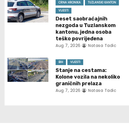
n
CRNA HRONIKA
TUZLANSKI KANTON
VIJESTI
a
Deset saobraćajnih
nezgoda u Tuzlanskom
v
kantonu, jedna osoba
teško povrijeđena
i
Aug 7, 2026
Natasa Tadic
g
BIH
VIJESTI
a
Stanje na cestama:
t
Kolone vozila na nekoliko
graničnih prelaza
i
Aug 7, 2026
Natasa Tadic
o
n