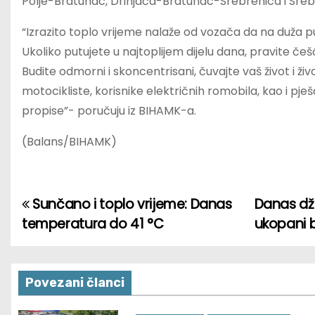
Polje-Bratunac, Drinjača-Bratunac-Srebrenica i Sreb
“Izrazito toplo vrijeme nalaže od vozača da na duža pu
Ukoliko putujete u najtoplijem dijelu dana, pravite če
Budite odmorni i skoncentrisani, čuvajte vaš život i živ
motocikliste, korisnike električnih romobila, kao i pj
propise”- poručuju iz BIHAMK-a.
(Balans/BIHAMK)
Sunčano i toplo vrijeme: Danas
Danas dže
P
temperatura do 41 °C
ukopani 
o
s
Povezani članci
t