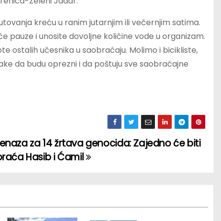
renica-Zeleni Jadar.
tovanja kreću u ranim jutarnjim ili večernjim satima.
šće pauze i unosite dovoljne količine vode u organizam.
ote ostalih učesnika u saobraćaju. Molimo i bicikliste,
ešake da budu oprezni i da poštuju sve saobraćajne
naza za 14 žrtava genocida: Zajedno će biti
braća Hasib i Ćamil