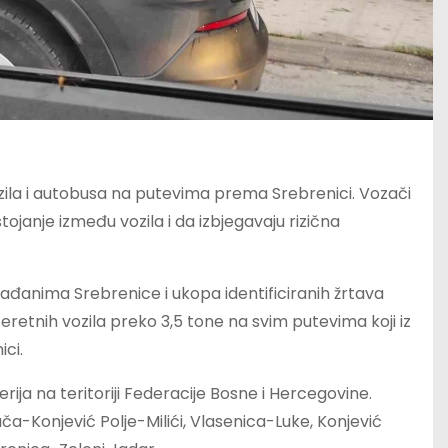
ozila i autobusa na putevima prema Srebrenici. Vozači
ojanje između vozila i da izbjegavaju rizična
ađanima Srebrenice i ukopa identificiranih žrtava
eretnih vozila preko 3,5 tone na svim putevima koji iz
ci.
ija na teritoriji Federacije Bosne i Hercegovine.
ča-Konjević Polje-Milići, Vlasenica-Luke, Konjević