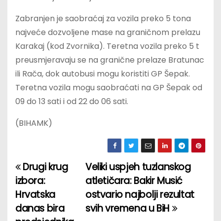
Zabranjen je saobraćaj za vozila preko 5 tona
najveće dozvoljene mase na graničnom prelazu
Karakaj (kod Zvornika). Teretna vozila preko 5 t
preusmjeravaju se na granične prelaze Bratunac
ili Rača, dok autobusi mogu koristiti GP Šepak.
Teretna vozila mogu saobraćati na GP Šepak od
09 do 13 sati i od 22 do 06 sati.
(BIHAMK)
Drugi krug
Veliki uspjeh tuzlanskog
P
izbora:
atletičara: Bakir Musić
o
Hrvatska
ostvario najbolji rezultat
danas bira
svih vremena u BiH
s