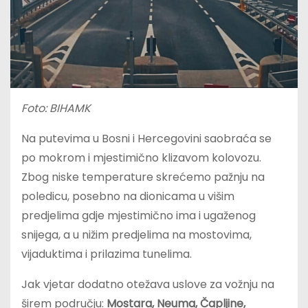
Foto: BIHAMK
Na putevima u Bosni i Hercegovini saobraća se
po mokrom i mjestimično klizavom kolovozu.
Zbog niske temperature skrećemo pažnju na
poledicu, posebno na dionicama u višim
predjelima gdje mjestimično ima i ugaženog
snijega, a u nižim predjelima na mostovima,
vijaduktima i prilazima tunelima.
Jak vjetar dodatno otežava uslove za vožnju na
širem području:
Mostara, Neuma, Čapljine,