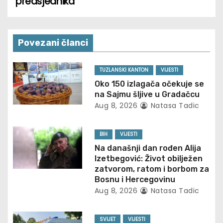
predsjednika
t
n
Povezani članci
a
v
TUZLANSKI KANTON
VIJESTI
Oko 150 izlagača očekuje se
i
na Sajmu šljive u Gradačcu
Aug 8, 2026
Natasa Tadic
g
a
BIH
VIJESTI
Na današnji dan rođen Alija
t
Izetbegović: Život obilježen
zatvorom, ratom i borbom za
i
Bosnu i Hercegovinu
Aug 8, 2026
Natasa Tadic
o
n
SVIJET
VIJESTI