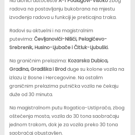
Na dionici autoceste
A-1 Podlugovi-Visoko
zbog
radova na postavljanju bukobrana na mjestu
izvođenja radova u funkciji je preticajna traka.
Radovi su aktuelni i na magistralnim
putevima:
Čevljanovići-Nišići, Pelagićevo-
Srebrenik, Husino-Ljubače i Čitluk-Ljubuški.
Na graničnim prelazima:
Kozarska Dubica,
Gradina, Gradiška i Brod
duge su kolone vozila na
izlazu iz Bosne i Hercegovine. Na ostalim
graničnim prelazima putnička vozila ne čekaju
duže od 30 minuta.
Na magistralnom putu Rogatica-Ustiprača, zbog
oštećenja mosta, vozila do 30 tona saobraćaju
jednom trakom, dok je za vozila preko 30 tona
saobraćaj obustavljen.