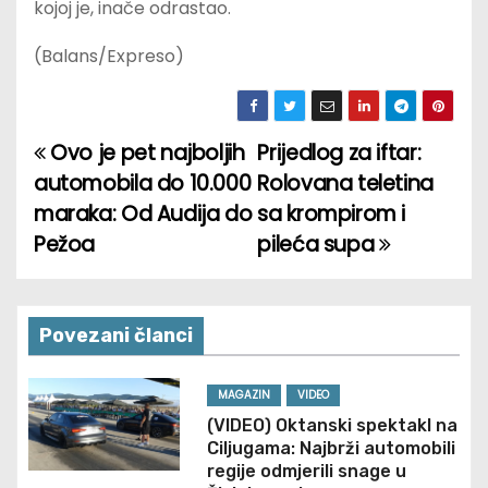
kojoj je, inače odrastao.
(Balans/Expreso)
Ovo je pet najboljih
Prijedlog za iftar:
P
automobila do 10.000
Rolovana teletina
o
maraka: Od Audija do
sa krompirom i
Pežoa
pileća supa
s
t
n
Povezani članci
a
MAGAZIN
VIDEO
v
(VIDEO) Oktanski spektakl na
Ciljugama: Najbrži automobili
i
regije odmjerili snage u