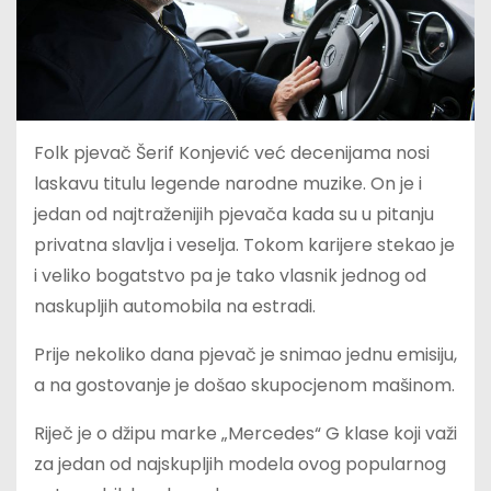
Folk pjevač Šerif Konjević već decenijama nosi
laskavu titulu legende narodne muzike. On je i
jedan od najtraženijih pjevača kada su u pitanju
privatna slavlja i veselja. Tokom karijere stekao je
i veliko bogatstvo pa je tako vlasnik jednog od
naskupljih automobila na estradi.
Prije nekoliko dana pjevač je snimao jednu emisiju,
a na gostovanje je došao skupocjenom mašinom.
Riječ je o džipu marke „Mercedes“ G klase koji važi
za jedan od najskupljih modela ovog popularnog