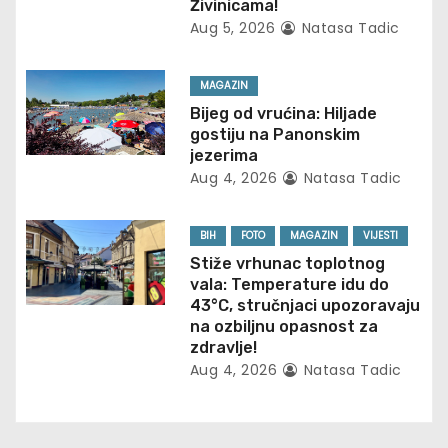
Živinicama!
g
Aug 5, 2026
Natasa Tadic
a
MAGAZIN
t
Bijeg od vrućina: Hiljade
gostiju na Panonskim
i
jezerima
Aug 4, 2026
Natasa Tadic
o
n
BIH
FOTO
MAGAZIN
VIJESTI
Stiže vrhunac toplotnog
vala: Temperature idu do
43°C, stručnjaci upozoravaju
na ozbiljnu opasnost za
zdravlje!
Aug 4, 2026
Natasa Tadic