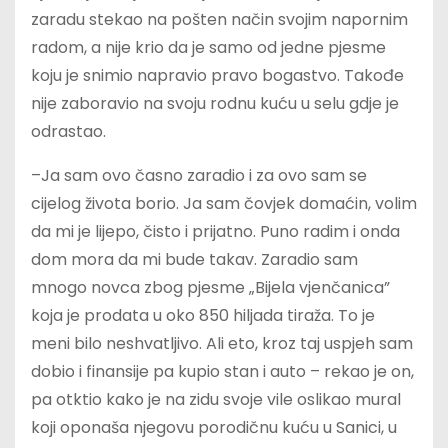
zaradu stekao na pošten način svojim napornim
radom, a nije krio da je samo od jedne pjesme
koju je snimio napravio pravo bogastvo. Takođe
nije zaboravio na svoju rodnu kuću u selu gdje je
odrastao.
–Ja sam ovo časno zaradio i za ovo sam se
cijelog života borio. Ja sam čovjek domaćin, volim
da mi je lijepo, čisto i prijatno. Puno radim i onda
dom mora da mi bude takav. Zaradio sam
mnogo novca zbog pjesme „Bijela vjenčanica”
koja je prodata u oko 850 hiljada tiraža. To je
meni bilo neshvatljivo. Ali eto, kroz taj uspjeh sam
dobio i finansije pa kupio stan i auto – rekao je on,
pa otktio kako je na zidu svoje vile oslikao mural
koji oponaša njegovu porodičnu kuću u Sanici, u