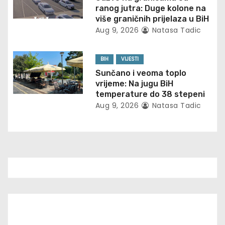
t
ranog jutra: Duge kolone na
i
više graničnih prijelaza u BiH
Aug 9, 2026
Natasa Tadic
o
n
BIH
VIJESTI
Sunčano i veoma toplo
vrijeme: Na jugu BiH
temperature do 38 stepeni
Aug 9, 2026
Natasa Tadic