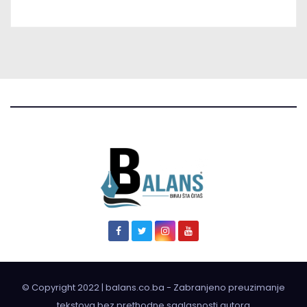
© Copyright 2022 | balans.co.ba - Zabranjeno preuzimanje
tekstova bez prethodne saglasnosti autora