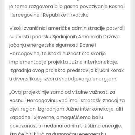
je tema razgovora bilo gasno povezivanje Bosne i
Hercegovine i Republike Hrvatske.
Visoki zvaničnici američke administracije potvrdili
su čvrstu podršku Sjedinjenih Američkih Država
jačanju energetske sigurnosti Bosne i
Hercegovine, te istakli nužnost što skorije
implementacije projekta Južne interkonekcije.
Izgradnja ovog projekta predstavlja ključni korak
u diverzifikaciji izvora snabdijevanja energijom.
„Ovaj projekt nije samo od vitalne važnosti za
Bosnu i Hercegovinu, već ima i strateški značaj za
cijeli region. Izgradnjom Južne interkonekcije, ali i
Zapadne i Sjeverne, omogućićemo bolju
povezanost s međunarodnim tržištima energije,
što će biti ključ za dugoročnu energetsku