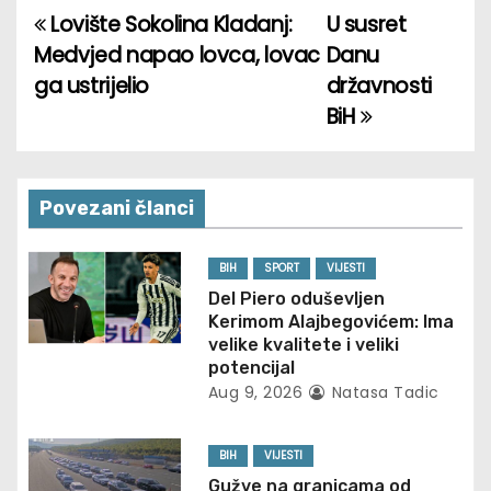
Lovište Sokolina Kladanj:
U susret
P
Medvjed napao lovca, lovac
Danu
o
ga ustrijelio
državnosti
BiH
s
t
n
Povezani članci
a
BIH
SPORT
VIJESTI
v
Del Piero oduševljen
Kerimom Alajbegovićem: Ima
i
velike kvalitete i veliki
potencijal
g
Aug 9, 2026
Natasa Tadic
a
BIH
VIJESTI
Gužve na granicama od