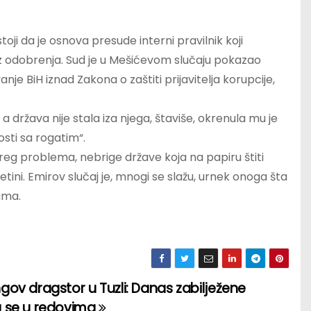
oji da je osnova presude interni pravilnik koji
z odobrenja. Sud je u Mešićevom slučaju pokazao
nje BiH iznad Zakona o zaštiti prijavitelja korupcije,
 a država nije stala iza njega, štaviše, okrenula mu je
sti sa rogatim“.
ireg problema, nebrige države koja na papiru štiti
ometini. Emirov slučaj je, mnogi se slažu, urnek onoga šta
ama.
gov dragstor u Tuzli: Danas zabilježene
a se u redovima