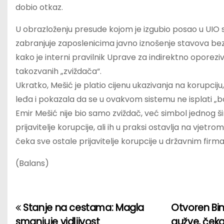
dobio otkaz.
U obrazloženju presude kojom je izgubio posao u UIO st
zabranjuje zaposlenicima javno iznošenje stavova be
kako je interni pravilnik Uprave za indirektno oporeziva
takozvanih „zviždača“.
Ukratko, Mešić je platio cijenu ukazivanja na korupciju,
leđa i pokazala da se u ovakvom sistemu ne isplati „bo
Emir Mešić nije bio samo zviždač, već simbol jednog š
prijavitelje korupcije, ali ih u praksi ostavlja na vjetr
čeka sve ostale prijavitelje korupcije u državnim firm
(Balans)
Stanje na cestama: Magla
Otvoren Bin
P
smanjuje vidljivost
gužve, ček