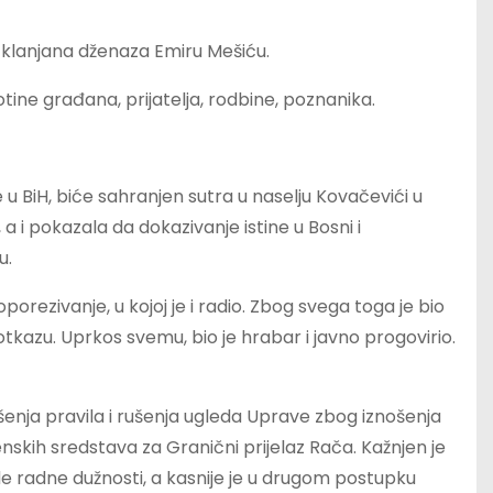
 klanjana dženaza Emiru Mešiću.
tine građana, prijatelja, rodbine, poznanika.
e u BiH, biće sahranjen sutra u naselju Kovačevići u
 a i pokazala da dokazivanje istine u Bosni i
u.
oporezivanje, u kojoj je i radio. Zbog svega toga je bio
otkazu. Uprkos svemu, bio je hrabar i javno progovirio.
šenja pravila i rušenja ugleda Uprave zbog iznošenja
enskih sredstava za Granični prijelaz Rača. Kažnjen je
 radne dužnosti, a kasnije je u drugom postupku