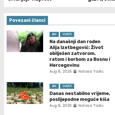
o
s
Povezani članci
t
n
BIH
VIJESTI
Na današnji dan rođen
a
Alija Izetbegović: Život
obilježen zatvorom,
v
ratom i borbom za Bosnu i
Hercegovinu
i
Aug 8, 2026
Natasa Tadic
g
BIH
VIJESTI
a
Danas nestabilno vrijeme,
t
poslijepodne moguće kiša
Aug 8, 2026
Natasa Tadic
i