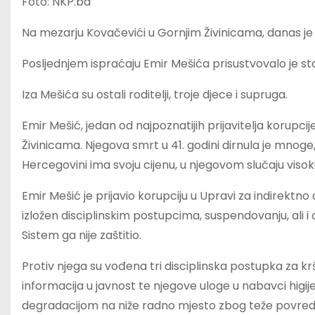
Foto: NKP.ba
Na mezarju Kovačevići u Gornjim Živinicama, danas je
Posljednjem ispraćaju Emir Mešića prisustvovalo je sto
Iza Mešića su ostali roditelji, troje djece i supruga.
Emir Mešić, jedan od najpoznatijih prijavitelja korupcij
Živinicama. Njegova smrt u 41. godini dirnula je mnoge,
Hercegovini ima svoju cijenu, u njegovom slučaju visok
Emir Mešić je prijavio korupciju u Upravi za indirektno 
izložen disciplinskim postupcima, suspendovanju, ali i 
Sistem ga nije zaštitio.
Protiv njega su vođena tri disciplinska postupka za kr
informacija u javnost te njegove uloge u nabavci higij
degradacijom na niže radno mjesto zbog teže povrede