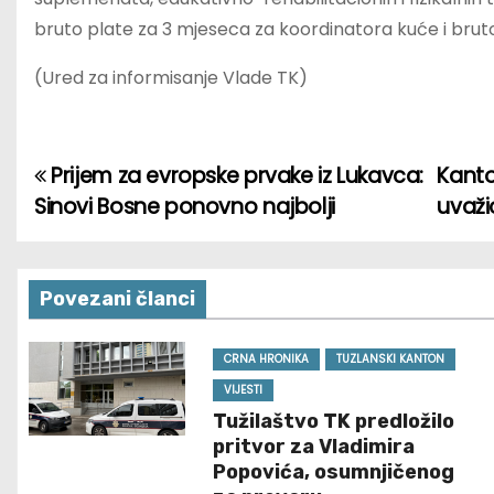
bruto plate za 3 mjeseca za koordinatora kuće i bru
(Ured za informisanje Vlade TK)
Prijem za evropske prvake iz Lukavca:
Kanto
P
Sinovi Bosne ponovno najbolji
uvaži
o
s
Povezani članci
t
n
CRNA HRONIKA
TUZLANSKI KANTON
VIJESTI
a
Tužilaštvo TK predložilo
pritvor za Vladimira
v
Popovića, osumnjičenog