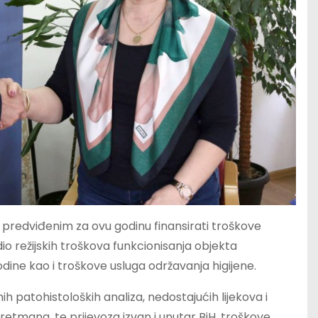
redviđenim za ovu godinu finansirati troškove
dio režijskih troškova funkcionisanja objekta
odine kao i troškove usluga održavanja higijene.
 patohistoloških analiza, nedostajućih lijekova i
tretmana, te prijevoza izvan i unutar BiH, troškove