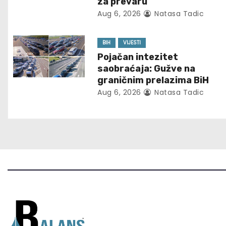
za prevaru
i
Aug 6, 2026
Natasa Tadic
g
BIH
VIJESTI
a
Pojačan intezitet
t
saobraćaja: Gužve na
graničnim prelazima BiH
i
Aug 6, 2026
Natasa Tadic
o
n