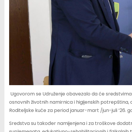
Ugovorom se Udruženje obavezalo da će sredstvima p
osnovnih životnih namirnica i higijenskih potrepština, 
Roditeljske kuće za period januar-mart /jun-juli ’26. g
Sredstva su također namijenjena i za troškove dodatnih
suplemenata, edukativno-rehabilitacionih i fizikalnih 