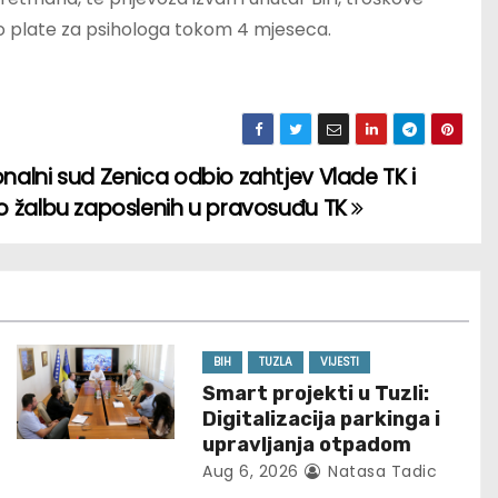
to plate za psihologa tokom 4 mjeseca.
nalni sud Zenica odbio zahtjev Vlade TK i
o žalbu zaposlenih u pravosuđu TK
BIH
TUZLA
VIJESTI
Smart projekti u Tuzli:
Digitalizacija parkinga i
upravljanja otpadom
Aug 6, 2026
Natasa Tadic